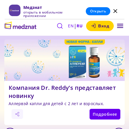
Медзнат
Открыть
открыть в мобильном
приложении
|
EN
RU
Вход
Компания Dr. Reddy’s представляет
новинку
Аллервэй капли для детей с 2 лет и взрослых.
Подробнее