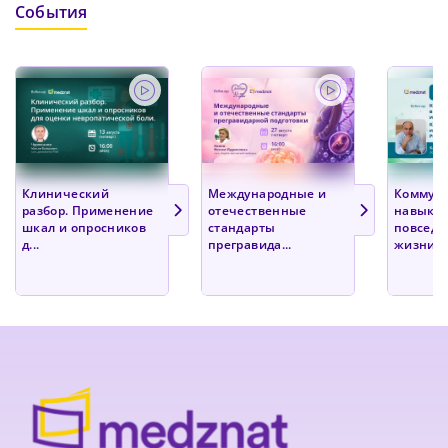
События
Клинический
Международные и
Коммун
разбор. Применение
отечественные
навыки 
шкал и опросников
стандарты
повседн
д...
прегравида...
жизни и 