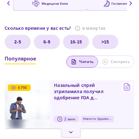
медицина боли
гастроэнтероло
Сколько времени у вас есть?
в минутах
2-5
6-9
10-15
>15
Популярное
Читать
Смотреть
Назальный спрей
6790
этрипамила получил
одобрение FDA д...
2 мин
Новости Здравоохранения
15 декабря 2025 года Управление по контролю качества
пищевых продуктов и лекарственных средств США (FDA)