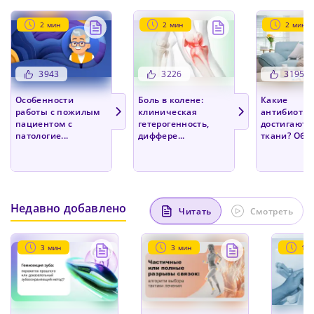
разрешило применение назального спрея эт...
2 мин
2 мин
2 мин
2 мин
Подробнее
3943
3226
3195
Особенности
Боль в колене:
Какие
работы с пожилым
клиническая
антибиоти
пациентом с
гетерогенность,
достигают 
патологие...
диффере...
ткани? Обзор
Недавно добавлено
Читать
Смотреть
3 мин
3 мин
1 