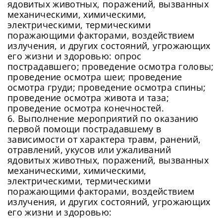
ядовитых животных, поражений, вызванных
цифра и один специальный символ
механическими, химическими,
Продолжить просмотр
Как минимум одна строчная латинская буква
электрическими, термическими
Пароль должен содержать от 8 до 12 символов
поражающими факторами, воздействием
излучения, и других состояний, угрожающих
его жизни и здоровью: опрос
Подтвердите Пароль
*
пострадавшего; проведение осмотра головы;
проведение осмотра шеи; проведение
осмотра груди; проведение осмотра спины;
проведение осмотра живота и таза;
проведение осмотра конечностей.
6. Выполнение мероприятий по оказанию
первой помощи пострадавшему в
зависимости от характера травм, ранений,
отравлений, укусов или ужаливаний
ядовитых животных, поражений, вызванных
механическими, химическими,
электрическими, термическими
поражающими факторами, воздействием
излучения, и других состояний, угрожающих
его жизни и здоровью: