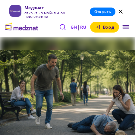
Медзнат
Открыть
открыть в мобильном
приложении
|
EN
RU
Вход