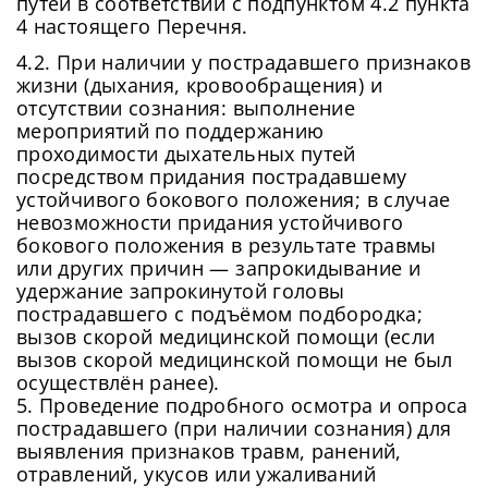
путей в соответствии с подпунктом 4.2 пункта
4 настоящего Перечня.
4.2. При наличии у пострадавшего признаков
жизни (дыхания, кровообращения) и
отсутствии сознания: выполнение
мероприятий по поддержанию
Сменить пароль!
проходимости дыхательных путей
посредством придания пострадавшему
устойчивого бокового положения; в случае
невозможности придания устойчивого
бокового положения в результате травмы
или других причин — запрокидывание и
удержание запрокинутой головы
пострадавшего с подъёмом подбородка;
Сейчас скорость вашего интернета
вызов скорой медицинской помощи (если
Сменить пароль!
вызов скорой медицинской помощи не был
невысокая, из-за чего могут возникнуть
Нажимая на кнопку «Продолжить», а также при
осуществлён ранее).
регистрации и входе через аккаунты сторонних
Новый Пароль
*
сложности при использовании нашего
сервисов, Вы принимаете условия
Пользовательского
5. Проведение подробного осмотра и опроса
сайта. Чтобы обеспечить более
Соглашения
, в том числе касающееся обработки
пострадавшего (при наличии сознания) для
Ваших персональных данных. Подробнее об
стабильную работу, подключитесь к
выявления признаков травм, ранений,
обработке данных в
Политике
.
Придумайте пароль
быстрому соединению.
отравлений, укусов или ужаливаний
Как минимум одна заглавная буква, одна
Отправить