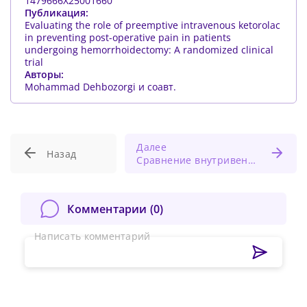
1479666X25001660
Публикация:
Evaluating the role of preemptive intravenous ketorolac
in preventing post-operative pain in patients
undergoing hemorrhoidectomy: A randomized clinical
trial
Авторы:
Mohammad Dehbozorgi и соавт.
Далее
Назад
Сравнение внутривенного применения парацетамола и ибупрофена при гемодинамически значимом открытом артериальном протоке у недоношенных детей
Комментарии (
0
)
Написать комментарий