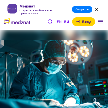
Медзнат
Открыть
открыть в мобильном
приложении
|
EN
RU
Вход