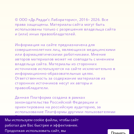
© ООО «Др.Редди’с Лабораторис», 2016– 2026. Все
права защищены. Материалы сайта могут быть
использованы только с разрешения владельца сайта
и (или) иных правообладателей.
Информация на сайте предназначена для
совершеннолетних лиц, являющихся медицинскими
или фармацевтическими работниками. Мнение
авторов материалов может не совпадать с мнением
владельца сайта. Материалы из сторонних
источников используются на сайте исключительно в
информационно-образовательных целях.
Ответственность за содержание материалов из
сторонних источников несут их авторы и
правообладатели.
Данная Платформа создана в рамках
законодательства Российской Федерации и
ориентирована на российскую аудиторию, за
использование Платформы другими пользователями
Правообладатель ответственности не несет.
Мы используем cookie файлы, чтобы сайт
работал для Вас быстрее и эффективнее.
Продолжая использовать сайт, вы
Принять