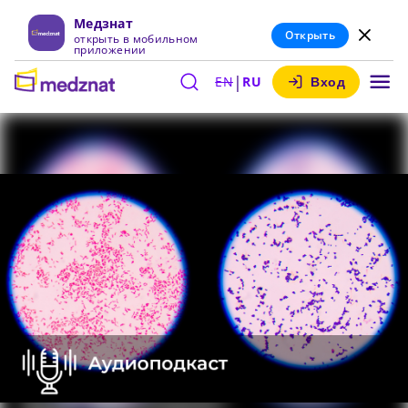
Медзнат
Открыть
открыть в мобильном
приложении
|
EN
RU
Вход