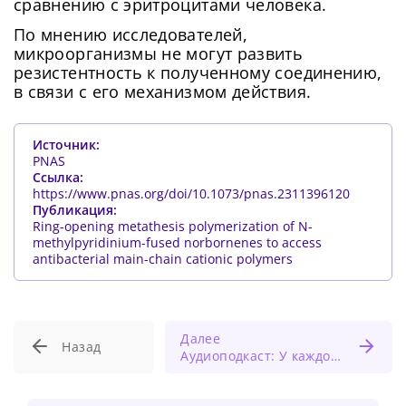
сравнению с эритроцитами человека.
По мнению исследователей,
микроорганизмы не могут развить
резистентность к полученному соединению,
в связи с его механизмом действия.
Источник:
PNAS
Ссылка:
https://www.pnas.org/doi/10.1073/pnas.2311396120
Публикация:
Ring-opening metathesis polymerization of N-
methylpyridinium-fused norbornenes to access
antibacterial main-chain cationic polymers
Далее
Назад
Аудиоподкаст: У каждого 25-го человека выявили генотип короткой жизни