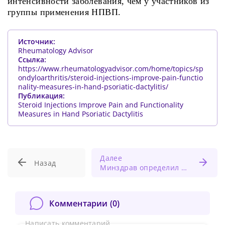
интенсивности заболевания, чем у участников из
группы применения НПВП.
Источник:
Rheumatology Advisor
Ссылка:
https://www.rheumatologyadvisor.com/home/topics/sp
ondyloarthritis/steroid-injections-improve-pain-functio
nality-measures-in-hand-psoriatic-dactylitis/
Публикация:
Steroid Injections Improve Pain and Functionality
Measures in Hand Psoriatic Dactylitis
Далее
Назад
Минздрав определил продолжительность приема врачей-специалистов
Комментарии (
0
)
Написать комментарий