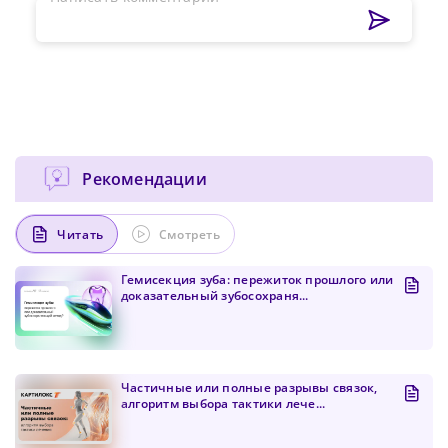
Рекомендации
Читать
Смотреть
Сменить пароль!
Гемисекция зуба: пережиток прошлого или
доказательный зубосохраня...
Частичные или полные разрывы связок,
алгоритм выбора тактики лече...
Сейчас скорость вашего интернета
Сменить пароль!
невысокая, из-за чего могут возникнуть
Нажимая на кнопку «Продолжить», а также при