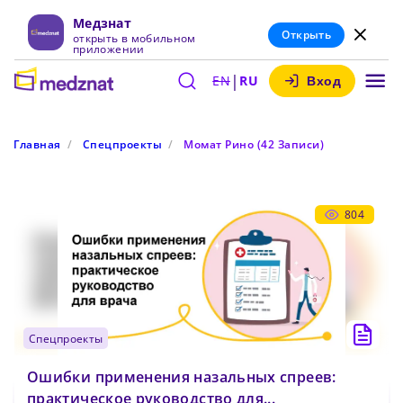
Медзнат
Открыть
открыть в мобильном
приложении
|
EN
RU
Вход
Главная
Спецпроекты
Момат Рино (42 Записи)
804
спецпроекты
Ошибки применения назальных спреев:
практическое руководство для...