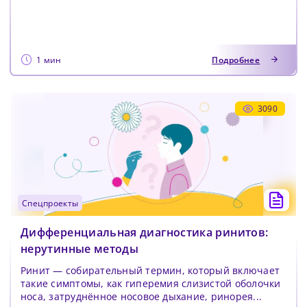
Пароль должен содержать от 8 до 12 символов
Подтвердите Пароль
*
1 мин
Подробнее
3090
спецпроекты
Дифференциальная диагностика ринитов:
нерутинные методы
Ринит — собирательный термин, который включает
такие симптомы, как гиперемия слизистой оболочки
носа, затруднённое носовое дыхание, ринорея...