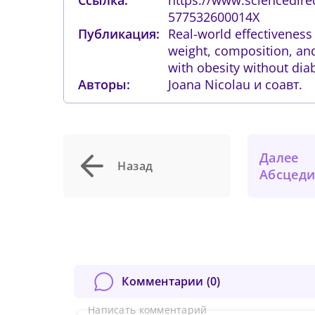
577532600014X
Публикация:
Real-world effectiveness
weight, composition, an
with obesity without dia
Авторы:
Joana Nicolau и соавт.
Далее
Назад
Абсцедирующее обострение
Сейча
На
могу
вх
Сме
у
сайта
ка
подк
Нов
об
Комментарии (
0
)
От
Написать комментарий