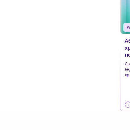
А
х
п
Со
эн
хр
≈3