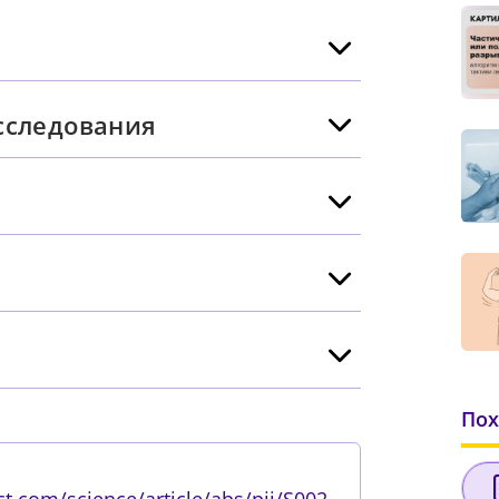
сследования
Пох
t.com/science/article/abs/pii/S002