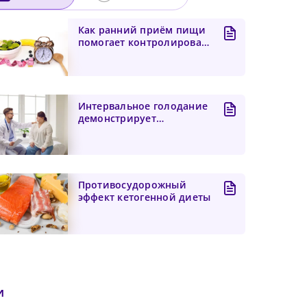
Как ранний приём пищи
помогает контролировать
вес?
Интервальное голодание
демонстрирует
превосходные результаты
в сн...
Противосудорожный
эффект кетогенной диеты
чего
 и
его
бнее
и