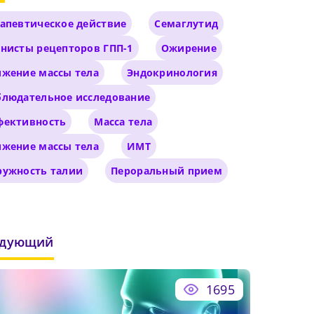
иальный
апевтическое действие
Семаглутид
нисты рецепторов ГПП-1
Ожирение
ижение массы тела
Эндокринология
блюдательное исследование
фективность
Масса тела
ижение массы тела
ИМТ
ружность талии
Пероральный прием
едующий
1695