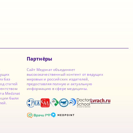
Партнёры
ю
Сайт Медзнат объединяет
дущих
высококачественный контент от ведущих
х баз
мировых и российских издателей,
од статей
предоставляя полную и актуальную
гентством
информацию в сфере медицины.
йта Medznat
кации были
лей.