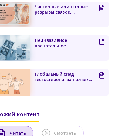
Частичные или полные
разрывы связок,
алгоритм выбора тактики
лече...
Неинвазивное
пренатальное
тестирование при двойне
и «исчезающем б...
Глобальный спад
тестостерона: за полвека
уровень мужского
гормона...
ожий контент
Читать
Смотреть