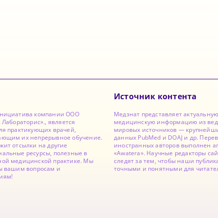
Источник контента
инициатива компании ООО
Медзнат представляет актуальну
с Лабораторис»., является
медицинскую информацию из ве
ля практикующих врачей,
мировых источников — крупнейши
ающим их непрерывное обучение.
данных PubMed и DOAJ и др. Перев
жит отсылки на другие
иностранных авторов выполнен а
альные ресурсы, полезные в
«Awatera». Научные редакторы са
ной медицинской практике. Мы
следят за тем, чтобы наши публи
ы вашим вопросам и
точными и понятными для читате
иям!