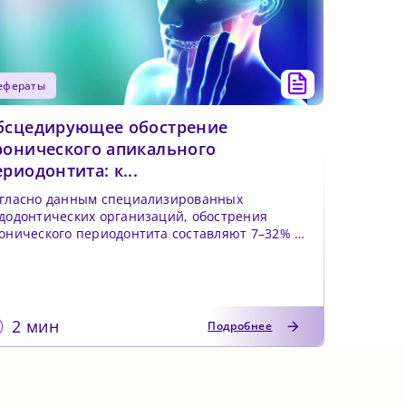
рефераты
бсцедирующее обострение
ронического апикального
ериодонтита: к...
гласно данным специализированных
додонтических организаций, обострения
онического периодонтита составляют 7–32% от
5 млн ежег...
2 мин
Подробнее