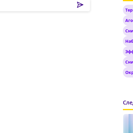
умайте пароль
ак минимум одна заглавная буква, одна цифра и один спец
Тер
имвол
Аго
ак минимум одна строчная латинская буква
ароль должен содержать от 8 до 12 символов
Сн
На
вердите Пароль
*
Эф
Сн
Ок
Сл