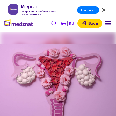
Медзнат
Открыть
открыть в мобильном
приложении
|
EN
RU
Вход