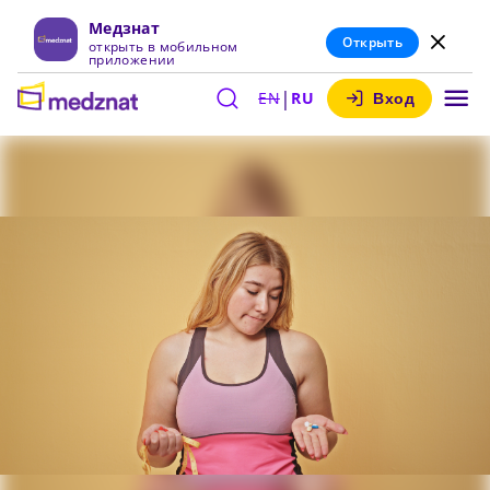
Медзнат
Открыть
открыть в мобильном
приложении
|
EN
RU
Вход