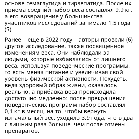
основе семаглутида и тирзепатида. После их
приема средний набор веса составлял 9,9 кг,
а его возвращение у большинства
участников исследований занимало 1,5 года
(5).
Ранее – еще в 2022 году – авторы провели (6)
другое исследование, также посвященное
изменениям веса. Они наблюдали за
людьми, которые избавлялись от лишнего
веса, используя поведенческие программы,
Сменить пароль!
то есть меняя питание и увеличивая свой
уровень физической активности. Похудеть,
ведя здоровый образ жизни, оказалось
реально, а прибавка веса происходила
достаточно медленно: после прекращения
поведенческих программ набор составлял
0,1 кг в месяц, на то, чтобы вернуть
изначальный вес, уходило 3,9 года, что в два
Сейчас скорость вашего интернета
с лишним раза больше, чем после отмены
Сменить пароль!
невысокая, из-за чего могут возникнуть
препаратов.
Нажимая на кнопку «Продолжить», а также при
регистрации и входе через аккаунты сторонних
Новый Пароль
*
сложности при использовании нашего