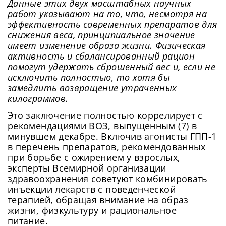
Данные этих двух масштабных научных
сервисов, Вы принимаете условия
Пользовательского
сайта. Чтобы обеспечить более
Соглашения
, в том числе касающееся обработки
работ указывают на то, что, несмотря на
Ваших персональных данных. Подробнее об
стабильную работу, подключитесь к
эффективность современных препаратов для
обработке данных в
Политике
.
Придумайте пароль
быстрому соединению.
снижения веса, принципиальное значение
Как минимум одна заглавная буква, одна
имеет изменение образа жизни. Физическая
Отправить
цифра и один специальный символ
активность и сбалансированный рацион
Продолжить просмотр
Как минимум одна строчная латинская буква
помогут удержать сброшенный вес и, если не
Пароль должен содержать от 8 до 12 символов
исключить полностью, то хотя бы
замедлить возвращение утраченных
килограммов.
Подтвердите Пароль
*
Это заключение полностью коррелирует с
рекомендациями ВОЗ, выпущенным (7) в
минувшем декабре. Включив агонисты ГПП-1
в перечень препаратов, рекомендованных
при борьбе с ожирением у взрослых,
эксперты Всемирной организации
здравоохранения советуют комбинировать
инъекции лекарств с поведенческой
терапией, обращая внимание на образ
жизни, физкультуру и рациональное
питание.