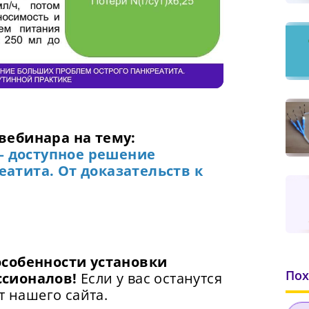
Video
вебинара на тему:
 доступное решение
атита. От доказательств к
Сменить пароль!
особенности установки
Пох
ссионалов!
Если у вас останутся
т нашего сайта.