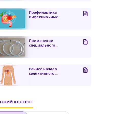
Профилактика
инфекционных
осложнений острого
панкреатита
Применение
специального
назоинтестинального
зонда в лечении больн...
Раннее начало
селективного
энтерального питания в
комбинации с ак...
ожий контент