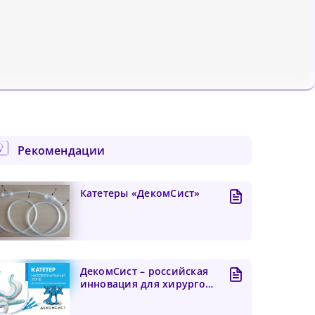
Рекомендации
Катетеры «ДекомСист»
ДекомСист – российская
инновация для хирургов
для помощи в борьбе...