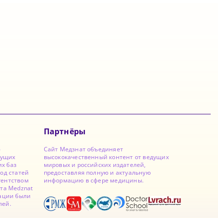
Партнёры
ю
Сайт Медзнат объединяет
дущих
высококачественный контент от ведущих
х баз
мировых и российских издателей,
од статей
предоставляя полную и актуальную
гентством
информацию в сфере медицины.
йта Medznat
кации были
лей.