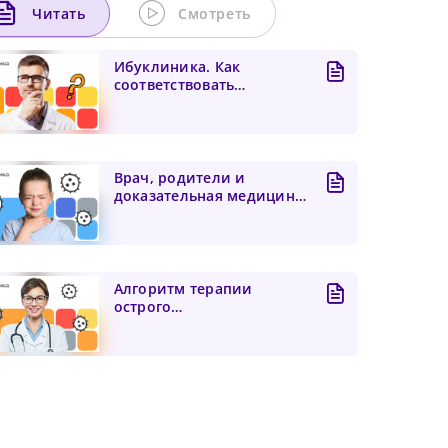
Читать
Смотреть
Ибуклиника. Как
соответствовать
критериям качества
чего
оказания помощ...
 и
его
Врач, родители и
бнее
доказательная медицина
— вместе против острого
т...
Алгоритм терапии
иальный
острого
тонзиллофарингита
(клинические
рекоменда...