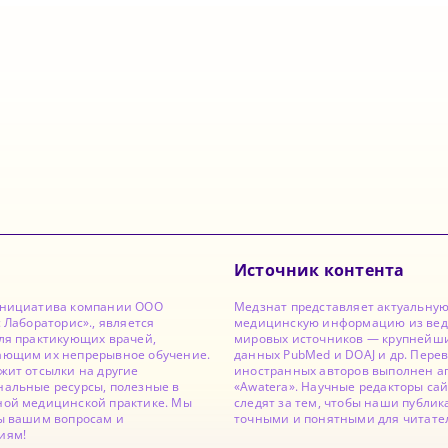
Источник контента
инициатива компании ООО
Медзнат представляет актуальну
с Лабораторис»., является
медицинскую информацию из ве
ля практикующих врачей,
мировых источников — крупнейши
ающим их непрерывное обучение.
данных PubMed и DOAJ и др. Перев
жит отсылки на другие
иностранных авторов выполнен а
альные ресурсы, полезные в
«Awatera». Научные редакторы са
ной медицинской практике. Мы
следят за тем, чтобы наши публи
ы вашим вопросам и
точными и понятными для читате
иям!