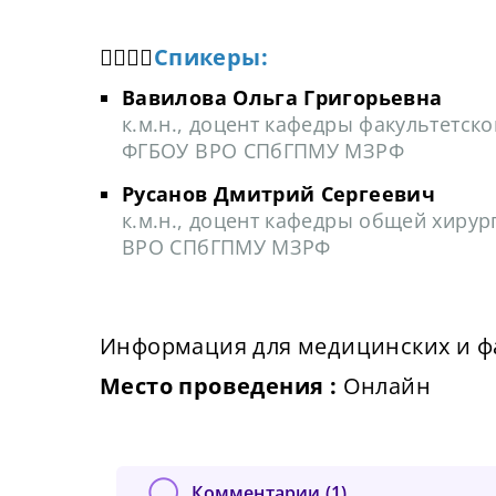
👩‍⚕️👨‍⚕️
Спикеры:
Вавилова Ольга Григорьевна
к.м.н., доцент кафедры факультетско
Сейча
На
ФГБОУ ВРО СПбГПМУ МЗРФ
могу
вх
Сме
у
сайта
Русанов Дмитрий Сергеевич
ка
подк
к.м.н., доцент кафедры общей хиру
Нов
об
ВРО СПбГПМУ МЗРФ
От
Прид
К
Информация для медицинских и ф
с
К
Место проведения :
Онлайн
П
Подт
Комментарии (
1
)