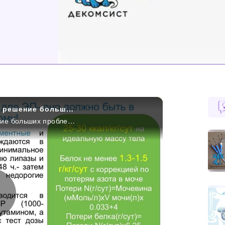
Малоинвазивные технологии — доступное решение больших проблем острого панкреатита. От доказательств к рутинной практике
Малоинвазивные технологии — доступное решение больших проблем острого панкреатита. От доказательств к рутинной практике
Play