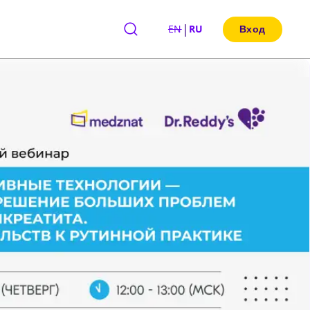
|
EN
RU
Вход