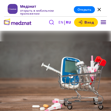
Медзнат
Открыть
открыть в мобильном
приложении
|
EN
RU
Вход