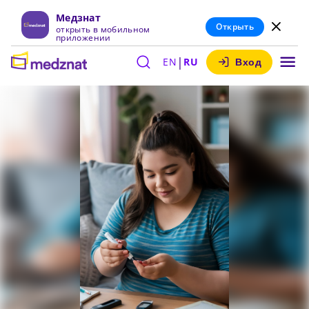
Медзнат
Открыть
открыть в мобильном
приложении
|
EN
RU
Вход