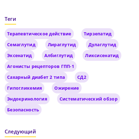
Теги
Терапевтическое действие
Тирзепатид
Семаглутид
Лираглутид
Дулаглутид
Эксенатид
Албиглутид
Ликсисенатид
Агонисты рецепторов ГПП-1
Сахарный диабет 2 типа
СД2
Гипогликемия
Ожирение
Эндокринология
Систематический обзор
Безопасность
Следующий