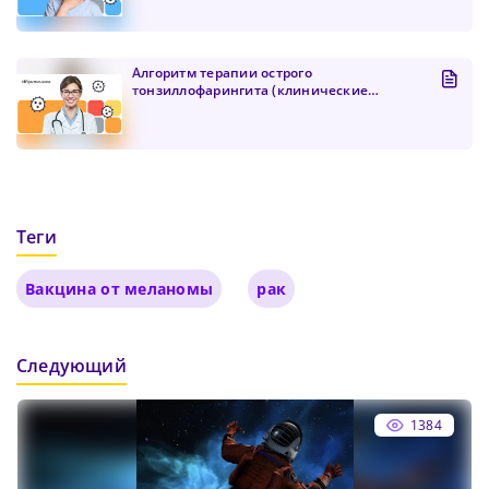
Алгоритм терапии острого
тонзиллофарингита (клинические
рекоменда...
Теги
Вакцина от меланомы
рак
Следующий
1384