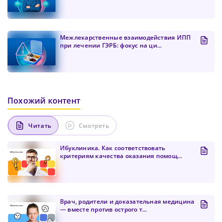
Ваших персональных данных. Подробнее об
стабильную работу, подключитесь к
обработке данных в
Политике
.
Придумайте пароль
быстрому соединению.
Как минимум одна заглавная буква, одна
Отправить
цифра и один специальный символ
Межлекарственные взаимодействия ИПП
Продолжить просмотр
при лечении ГЭРБ: фокус на ци...
Как минимум одна строчная латинская буква
Пароль должен содержать от 8 до 12 символов
Подтвердите Пароль
*
Похожий контент
Читать
Смотреть
Ибуклиника. Как соответствовать
критериям качества оказания помощ...
Врач, родители и доказательная медицина
— вместе против острого т...