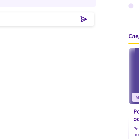
вердите Пароль
*
Сл
Р
о
Ре
по