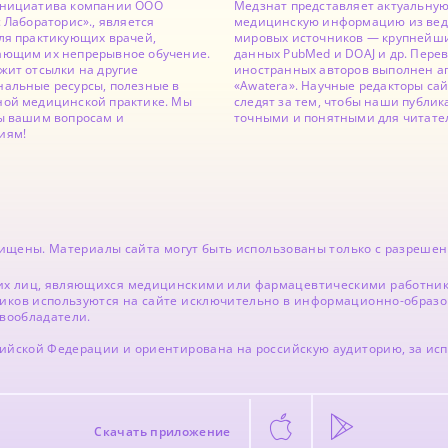
инициатива компании ООО
Медзнат представляет актуальну
с Лабораторис»., является
медицинскую информацию из ве
ля практикующих врачей,
мировых источников — крупнейши
ающим их непрерывное обучение.
данных PubMed и DOAJ и др. Перев
жит отсылки на другие
иностранных авторов выполнен а
альные ресурсы, полезные в
«Awatera». Научные редакторы са
ной медицинской практике. Мы
следят за тем, чтобы наши публи
ы вашим вопросам и
точными и понятными для читате
иям!
ащищены. Материалы сайта могут быть использованы только с разрешен
х лиц, являющихся медицинскими или фармацевтическими работника
иков используются на сайте исключительно в информационно-образо
авообладатели.
сийской Федерации и ориентирована на российскую аудиторию, за и
Скачать приложение