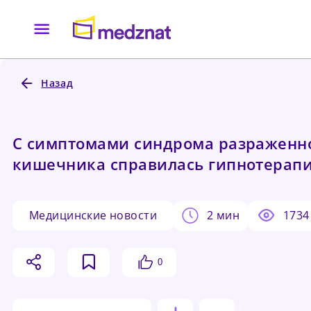
Назад
С симптомами синдрома разраженн
кишечника справилась гипнотерап
медицинские новости
2 мин
1734
0