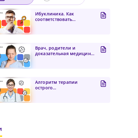
Ибуклиника. Как
соответствовать
критериям качества
оказания помощ...
Врач, родители и
доказательная медицина
— вместе против острого
чего
 и
т...
его
бнее
Алгоритм терапии
острого
тонзиллофарингита
(клинические
рекоменда...
иальный
и