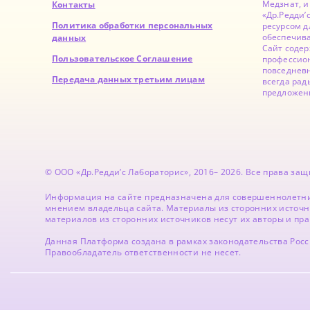
Медзнат, 
Контакты
«Др.Редди’
Политика обработки персональных
ресурсом д
обеспечив
данных
Сайт содер
Пользовательское Соглашение
профессион
повседнев
Передача данных третьим лицам
всегда рад
предложен
© ООО «Др.Редди’с Лабораторис», 2016– 2026. Все права з
Информация на сайте предназначена для совершеннолетни
мнением владельца сайта. Материалы из сторонних источн
материалов из сторонних источников несут их авторы и пр
Данная Платформа создана в рамках законодательства Рос
Правообладатель ответственности не несет.