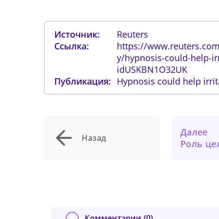
Источник:
Reuters
Ссылка:
https://www.reuters.com
y/hypnosis-could-help-i
idUSKBN1O32UK
Публикация:
Hypnosis could help ir
Сейча
На
могу
вх
Сме
у
сайта
ка
подк
Далее
Нов
об
Назад
Роль целек
От
Прид
К
с
К
П
Комментарии (
0
)