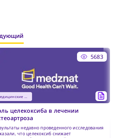
едующий
5683
медицинские новости
оль целекоксиба в лечении
стеоартроза
зультаты недавно проведенного исследования
казали, что целекоксиб снижает