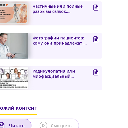
Частичные или полные
разрывы связок,
алгоритм выбора тактики
лече...
Фотографии пациентов:
кому они принадлежат и
что делать, если вра...
Радикулопатия или
миофасциальный
болевой синдром? Пять
клиническ...
ожий контент
Читать
Смотреть