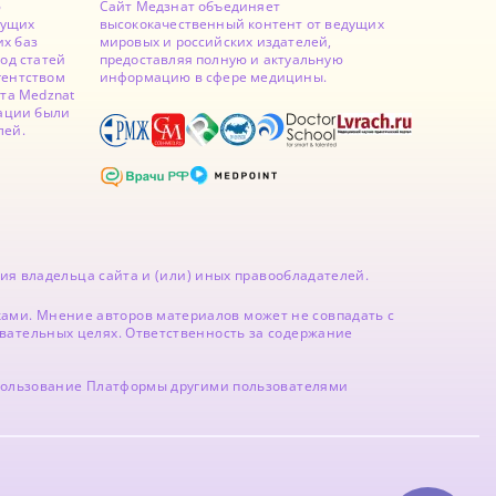
ю
Сайт Медзнат объединяет
дущих
высококачественный контент от ведущих
х баз
мировых и российских издателей,
од статей
предоставляя полную и актуальную
гентством
информацию в сфере медицины.
йта Medznat
кации были
лей.
ия владельца сайта и (или) иных правообладателей.
ми. Мнение авторов материалов может не совпадать с
вательных целях. Ответственность за содержание
спользование Платформы другими пользователями