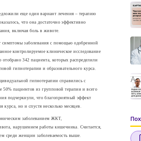
дложили еще один вариант лечения – терапию
оказалось, что она достаточно эффективно
ния, включая боль в животе.
ют симптомы заболевания с помощью одобренной
анное контролируемое клиническое исследование
о отобрано 342 пациента, которых распределили
овой гипнотерапии и образовательного курса.
дивидуальной гипнотерапии справились с
е 50% пациентов из групповой терапии и всего
ния подчеркнули, что благоприятный эффект
 курса, но и спустя несколько месяцев.
Сменить пароль!
Пох
роническим заболеванием ЖКТ,
вота, нарушением работы кишечника. Считается,
чем среди женщин заболеваемость выше.