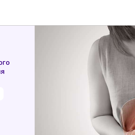
ого
ия