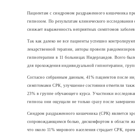
Пациентам с синдромом раздраженного кишечника пре
гипнозом. По результатам клинического исследования 
снижает выраженность неприятных симптомов заболева
Так как далеко не все пациенты успешно контролиру
лекарственной терапии, авторы провели рандомизиров
гипнотерапии в 11 больницах Нидерландов. Всего был
для прохождения индивидуальной гипнотерапии, групп
Согласно собранным данным, 41% пациентов после ин
симптомами СРК, улучшение состояния отметили такж
23% в группе обучающего курса. Участники исследова
гипноза они ощущали не только сразу после завершения
Синдром раздраженного кишечника (СРК) является х
сопровождающимся болью, дискомфортом в области жи
что около 11% мирового населения страдает СРК, при