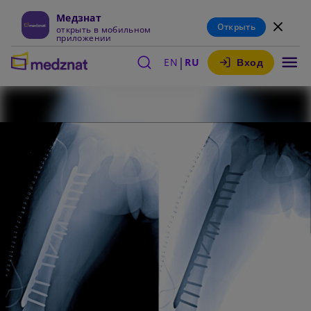
Медзнат
Открыть
открыть в мобильном
приложении
|
EN
RU
Вход