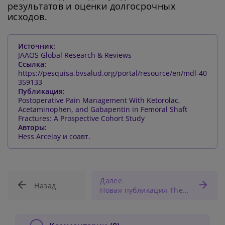
результатов и оценки долгосрочных
исходов.
Источник:
JAAOS Global Research & Reviews
Ссылка:
https://pesquisa.bvsalud.org/portal/resource/en/mdl-40
359133
Публикация:
Postoperative Pain Management With Ketorolac,
Acetaminophen, and Gabapentin in Femoral Shaft
Fractures: A Prospective Cohort Study
Авторы:
Hess Arcelay и соавт.
Далее
Назад
Новая публикация The Lancet: психические расстройства признаны ведущей причиной инвалидизации в мире