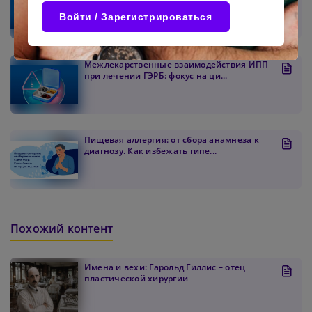
Пароль должен содержать от 8 до 12 символов
подходы к предупреждению обос...
Войти / Зарегистрироваться
Подтвердите Пароль
*
Межлекарственные взаимодействия ИПП
при лечении ГЭРБ: фокус на ци...
Пищевая аллергия: от сбора анамнеза к
диагнозу. Как избежать гипе...
Похожий контент
Имена и вехи: Гарольд Гиллис – отец
пластической хирургии