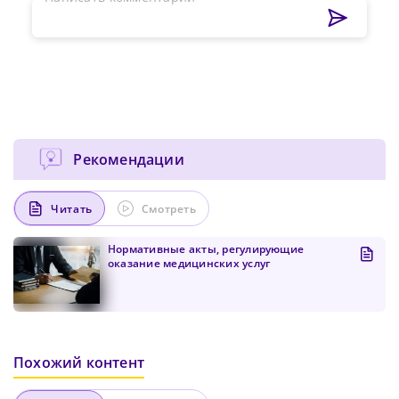
Сменить пароль!
Рекомендации
Читать
Смотреть
Сейчас скорость вашего интернета
Сменить пароль!
невысокая, из-за чего могут возникнуть
Нормативные акты, регулирующие
Нажимая на кнопку «Продолжить», а также при
оказание медицинских услуг
регистрации и входе через аккаунты сторонних
Новый Пароль
*
сложности при использовании нашего
сервисов, Вы принимаете условия
Пользовательского
сайта. Чтобы обеспечить более
Соглашения
, в том числе касающееся обработки
Ваших персональных данных. Подробнее об
стабильную работу, подключитесь к
обработке данных в
Политике
.
Придумайте пароль
быстрому соединению.
Как минимум одна заглавная буква, одна
Отправить
Похожий контент
цифра и один специальный символ
Продолжить просмотр
Как минимум одна строчная латинская буква