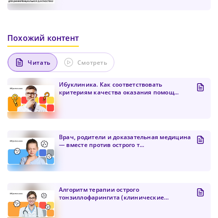
цифра и один специальный символ
Продолжить просмотр
Как минимум одна строчная латинская буква
Пароль должен содержать от 8 до 12 символов
Похожий контент
Подтвердите Пароль
*
Читать
Смотреть
Ибуклиника. Как соответствовать
критериям качества оказания помощ...
Врач, родители и доказательная медицина
— вместе против острого т...
Алгоритм терапии острого
тонзиллофарингита (клинические
рекоменда...