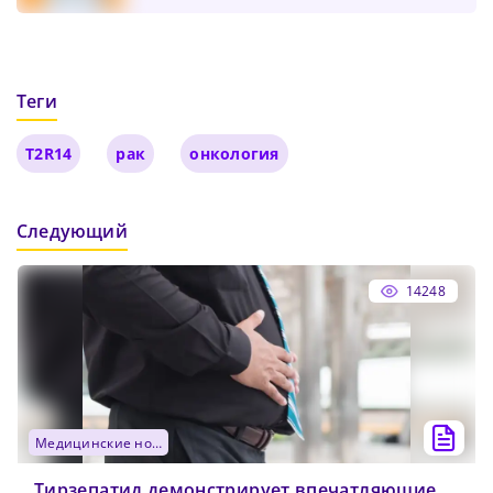
Теги
T2R14
рак
онкология
Следующий
14248
медицинские новости
Тирзепатид демонстрирует впечатляющие