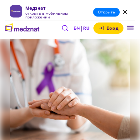
Медзнат
Открыть
открыть в мобильном
приложении
|
EN
RU
Вход