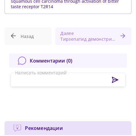
squamous cell carcinoma through activation of bitter
taste receptor T2R14
Далее
Назад
Тирзепатид демонстрирует впечатляющие результаты в плане снижения веса
Комментарии (
0
)
Написать комментарий
Рекомендации