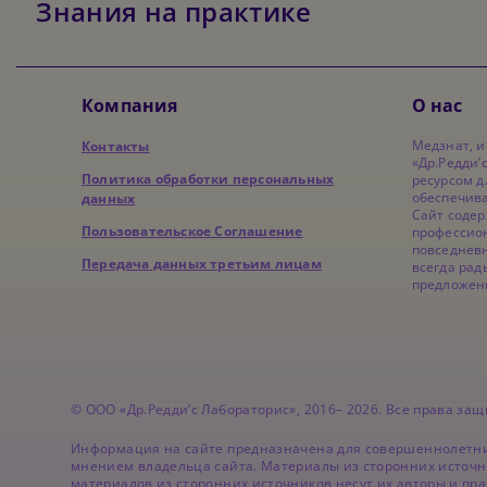
Знания на практике
Компания
О нас
Медзнат, 
Контакты
«Др.Редди’
Политика обработки персональных
ресурсом д
обеспечив
данных
Сайт содер
Пользовательское Соглашение
профессион
повседнев
Передача данных третьим лицам
всегда рад
предложен
© ООО «Др.Редди’с Лабораторис», 2016– 2026. Все права з
Информация на сайте предназначена для совершеннолетни
мнением владельца сайта. Материалы из сторонних источн
материалов из сторонних источников несут их авторы и пр