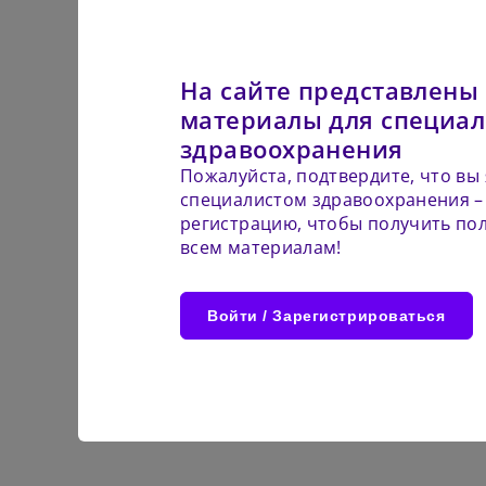
Сейча
На
могу
вх
Сме
На сайте представлены
у
сайта
Далее
ка
Назад
материалы для специал
подк
Нов
Актуальные во
об
здравоохранения
От
Пожалуйста, подтвердите, что вы
Прид
специалистом здравоохранения –
К
регистрацию, чтобы получить пол
с
всем материалам!
К
П
Комментарии (
0
)
Войти / Зарегистрироваться
Написать комментарий
Подт