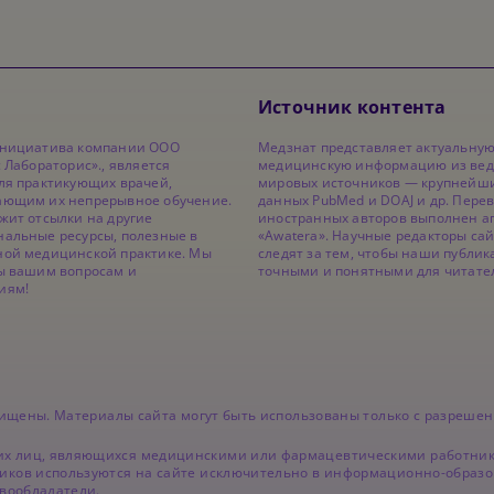
Источник контента
инициатива компании ООО
Медзнат представляет актуальну
с Лабораторис»., является
медицинскую информацию из ве
ля практикующих врачей,
мировых источников — крупнейши
ающим их непрерывное обучение.
данных PubMed и DOAJ и др. Перев
жит отсылки на другие
иностранных авторов выполнен а
альные ресурсы, полезные в
«Awatera». Научные редакторы са
ной медицинской практике. Мы
следят за тем, чтобы наши публи
ы вашим вопросам и
точными и понятными для читате
иям!
ащищены. Материалы сайта могут быть использованы только с разрешен
х лиц, являющихся медицинскими или фармацевтическими работника
иков используются на сайте исключительно в информационно-образо
авообладатели.