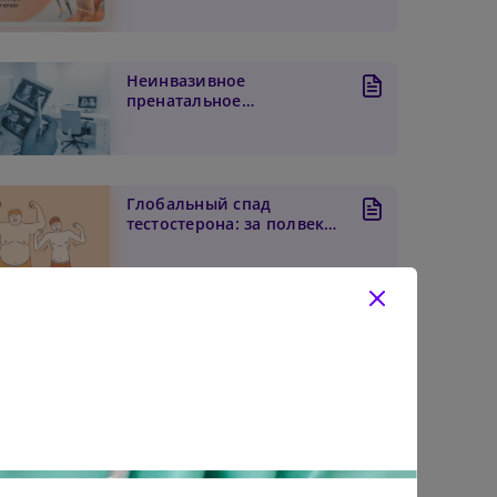
лече...
Неинвазивное
пренатальное
тестирование при двойне
и «исчезающем б...
Глобальный спад
тестостерона: за полвека
уровень мужского
гормона...
ожий контент
Власти РФ представили
меры поддержки системы
здравоохранения и фа...