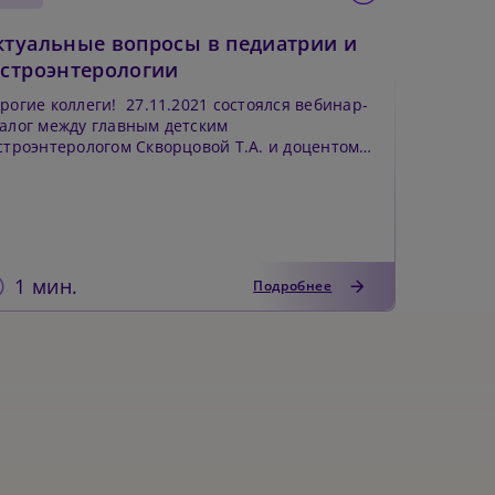
ктуальные вопросы в педиатрии и
астроэнтерологии
е коллеги! 27.11.2021 состоялся вебинар-
алог между главным детским
строэнтерологом Скворцовой Т.А. и доцентом
оррингом Г.Ю. &l...
1 мин.
Подробнее