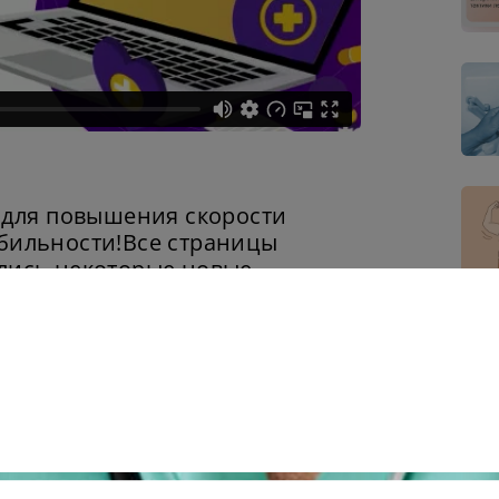
: для повышения скорости
Сменить пароль!
абильности!Все страницы
ились некоторые новые
 через смс (временный пароль).
 интересующую вас информацию
Пох
изации или использованию
идео.
на свой вопрос, напишите нам в