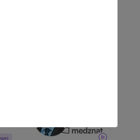
чего
 и
его
и
бнее
гистрация
иальный
едующий
1558
видео