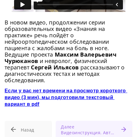
В новом видео, продолжении серии
образовательных видео «Знания на
практике» речь пойдёт о
нейроортопедическом обследовании
пациента с жалобами на боль в ноге.
Ведущие проекта
Максим Валерьевич
Чурюканов
и невролог, физический
терапевт
Сергей Ильясов
рассказывают о
диагностических тестах и методах
обследования.
Если у вас нет времени на просмотр короткого 
видео (3 мин), мы подготовили текстовый 
вариант в pdf
Далее
Назад
Видеоинструкция. Авторизация с временным паролем.