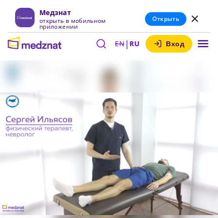
Медзнат
Открыть
открыть в мобильном
приложении
|
EN
RU
Вход