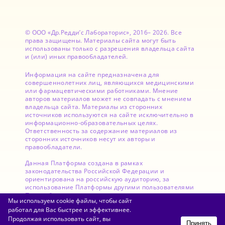
© ООО «Др.Редди’с Лабораторис», 2016– 2026. Все
права защищены. Материалы сайта могут быть
использованы только с разрешения владельца сайта
и (или) иных правообладателей.
Информация на сайте предназначена для
совершеннолетних лиц, являющихся медицинскими
или фармацевтическими работниками. Мнение
авторов материалов может не совпадать с мнением
владельца сайта. Материалы из сторонних
источников используются на сайте исключительно в
информационно-образовательных целях.
Ответственность за содержание материалов из
сторонних источников несут их авторы и
правообладатели.
Данная Платформа создана в рамках
законодательства Российской Федерации и
ориентирована на российскую аудиторию, за
использование Платформы другими пользователями
Правообладатель ответственности не несет.
Мы используем cookie файлы, чтобы сайт
работал для Вас быстрее и эффективнее.
Продолжая использовать сайт, вы
Принять