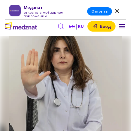
Медзнат
Открыть
открыть в мобильном
приложении
|
EN
RU
Вход