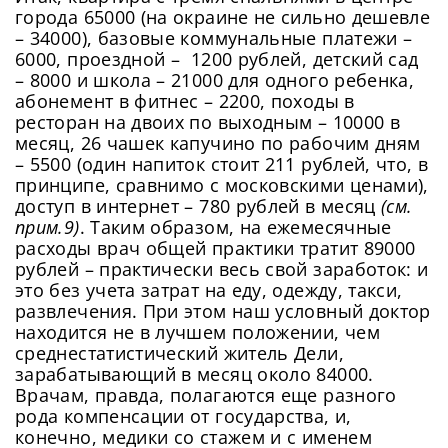
Придумайте пароль
быстрому соединению.
города 65000 (на окраине не сильно дешевле
Как минимум одна заглавная буква, одна
Отправить
– 34000), базовые коммунальные платежи –
цифра и один специальный символ
6000, проездной – 1200 рублей, детский сад
Продолжить просмотр
Как минимум одна строчная латинская буква
– 8000 и школа – 21000 для одного ребенка,
Пароль должен содержать от 8 до 12 символов
абонемент в фитнес – 2200, походы в
ресторан на двоих по выходным – 10000 в
месяц, 26 чашек капучино по рабочим дням
Подтвердите Пароль
*
– 5500 (один напиток стоит 211 рублей, что, в
принципе, сравнимо с московскими ценами),
доступ в интернет – 780 рублей в месяц
(см.
прим.9)
. Таким образом, на ежемесячные
расходы врач общей практики тратит 89000
рублей – практически весь свой заработок: и
это без учета затрат на еду, одежду, такси,
развлечения. При этом наш условный доктор
находится не в лучшем положении, чем
среднестатистический житель Дели,
зарабатывающий в месяц около 84000.
Врачам, правда, полагаются еще разного
рода компенсации от государства, и,
конечно, медики со стажем и с именем