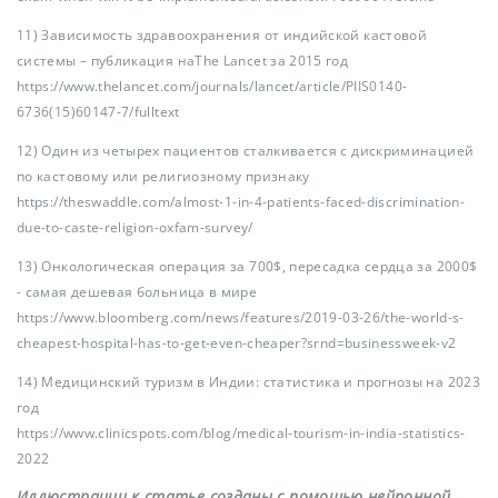
11) Зависимость здравоохранения от индийской кастовой
системы – публикация наThe Lancet за 2015 год
https://www.thelancet.com/journals/lancet/article/PIIS0140-
6736(15)60147-7/fulltext
12) Один из четырех пациентов сталкивается с дискриминацией
по кастовому или религиозному признаку
https://theswaddle.com/almost-1-in-4-patients-faced-discrimination-
due-to-caste-religion-oxfam-survey/
13) Онкологическая операция за 700$, пересадка сердца за 2000$
- самая дешевая больница в мире
https://www.bloomberg.com/news/features/2019-03-26/the-world-s-
cheapest-hospital-has-to-get-even-cheaper?srnd=businessweek-v2
14) Медицинский туризм в Индии: статистика и прогнозы на 2023
год
https://www.clinicspots.com/blog/medical-tourism-in-india-statistics-
2022
Иллюстрации к статье созданы с помощью нейронной