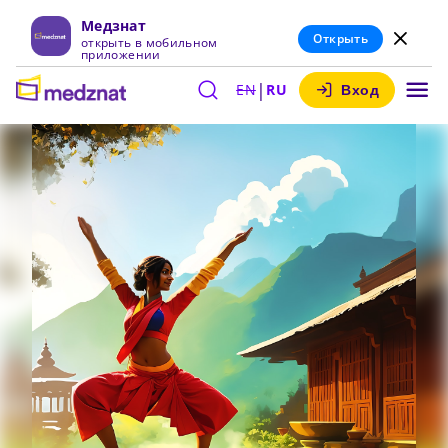
Медзнат
Открыть
открыть в мобильном
приложении
|
EN
RU
Вход