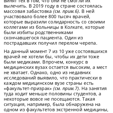
винят тех в том, что они не смогли их
вылечить. В 2019 году в стране состоялась
массовая забастовка
(см. прим.6)
. В ней
участвовало более 800 тысяч врачей,
которые выразили солидарность со своими
коллегами из больницы в Колкате, которые
были избиты родственниками
скончавшегося пациента. Один из
пострадавших получил перелом черепа.
На данный момент 7 из 10 уже состоявшихся
врачей не хотели бы, чтобы их дети тоже
были медиками. Впрочем, конкурс в
медицинских вузах остается высоким, а мест
не хватает. Однако, одно из недавних
исследований выявило, что практически в
каждом медицинском вузе страны есть
«факультет-призрак»
(см. прим.7)
. На занятия
туда ходит меньше половины студентов, а
некоторые вовсе не посещаются. Такая
ситуация, например, была обнаружена на
одном из факультетов экстренной медицины,