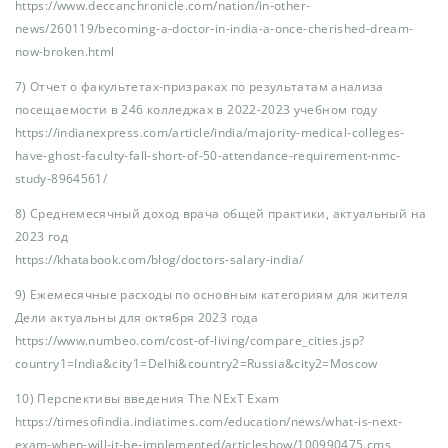
https://www.deccanchronicle.com/nation/in-other-
news/260119/becoming-a-doctor-in-india-a-once-cherished-dream-
now-broken.html
7) Отчет о факультетах-призраках по результатам анализа
посещаемости в 246 колледжах в 2022-2023 учебном году
https://indianexpress.com/article/india/majority-medical-colleges-
have-ghost-faculty-fall-short-of-50-attendance-requirement-nmc-
study-8964561/
8) Среднемесячный доход врача общей практики, актуальный на
2023 год
https://khatabook.com/blog/doctors-salary-india/
9) Ежемесячные расходы по основным категориям для жителя
Дели актуальны для октября 2023 года
https://www.numbeo.com/cost-of-living/compare_cities.jsp?
country1=India&city1=Delhi&country2=Russia&city2=Moscow
10) Перспективы введения The NExT Exam
https://timesofindia.indiatimes.com/education/news/what-is-next-
exam-when-will-it-be-implemented/articleshow/100990475.cms