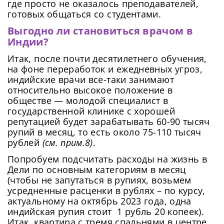
где просто не оказалось преподавателей,
готовых общаться со студентами.
Выгодно ли становиться врачом в
Индии?
Итак, после почти десятилетнего обучения,
на фоне переработок и ежедневных угроз,
индийские врачи все-таки занимают
Сменить пароль!
относительно высокое положение в
обществе — молодой специалист в
государственной клинике с хорошей
репутацией будет зарабатывать 60-90 тысяч
рупий в месяц, то есть около 75-110 тысяч
рублей
(см. прим.8)
.
Попробуем подсчитать расходы на жизнь в
Дели по основным категориям в месяц
Сейчас скорость вашего интернета
Сменить пароль!
(чтобы не запутаться в рупиях, возьмем
невысокая, из-за чего могут возникнуть
Нажимая на кнопку «Продолжить», а также при
усредненные расценки в рублях – по курсу,
регистрации и входе через аккаунты сторонних
Новый Пароль
*
сложности при использовании нашего
сервисов, Вы принимаете условия
Пользовательского
актуальному на октябрь 2023 года, одна
сайта. Чтобы обеспечить более
Соглашения
, в том числе касающееся обработки
индийская рупия стоит 1 рубль 20 копеек).
Ваших персональных данных. Подробнее об
стабильную работу, подключитесь к
Итак, квартира с тремя спальнями в центре
обработке данных в
Политике
.