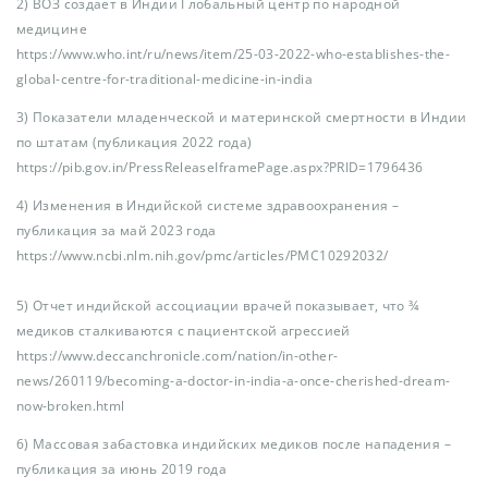
2) ВОЗ создает в Индии Глобальный центр по народной
медицине
https://www.who.int/ru/news/item/25-03-2022-who-establishes-the-
global-centre-for-traditional-medicine-in-india
3) Показатели младенческой и материнской смертности в Индии
по штатам (публикация 2022 года)
https://pib.gov.in/PressReleaseIframePage.aspx?PRID=1796436
4) Изменения в Индийской системе здравоохранения –
публикация за май 2023 года
https://www.ncbi.nlm.nih.gov/pmc/articles/PMC10292032/
5) Отчет индийской ассоциации врачей показывает, что ¾
медиков сталкиваются с пациентской агрессией
https://www.deccanchronicle.com/nation/in-other-
news/260119/becoming-a-doctor-in-india-a-once-cherished-dream-
now-broken.html
6) Массовая забастовка индийских медиков после нападения –
публикация за июнь 2019 года