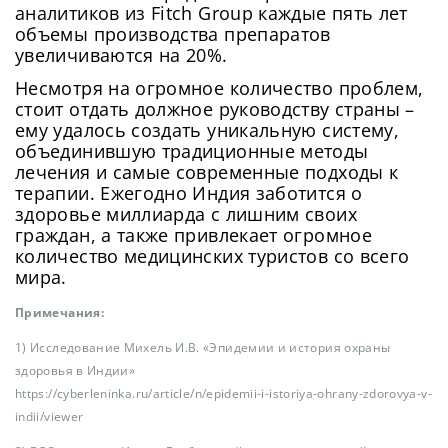
аналитиков из Fitch Group каждые пять лет
объемы производства препаратов
увеличиваются на 20%.
Несмотря на огромное количество проблем,
стоит отдать должное руководству страны –
ему удалось создать уникальную систему,
объединившую традиционные методы
лечения и самые современные подходы к
терапии. Ежегодно Индия заботится о
здоровье миллиарда с лишним своих
граждан, а также привлекает огромное
количество медицинских туристов со всего
мира.
Примечания:
1) Исследование Михель И.В. «Эпидемии и история охраны
здоровья в Индии»
https://cyberleninka.ru/article/n/epidemii-i-istoriya-ohrany-zdorovya-v-
indii/viewer