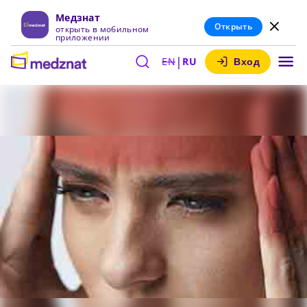
Медзнат
Открыть
открыть в мобильном
приложении
|
EN
RU
Вход