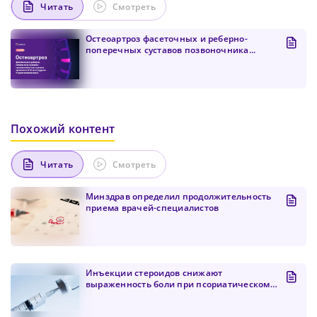
Читать
Смотреть
Остеоартроз фасеточных и реберно-
поперечных суставов позвоночника...
Похожий контент
Читать
Смотреть
Минздрав определил продолжительность
приема врачей-специалистов
Инъекции стероидов снижают
выраженность боли при псориатическом
д...