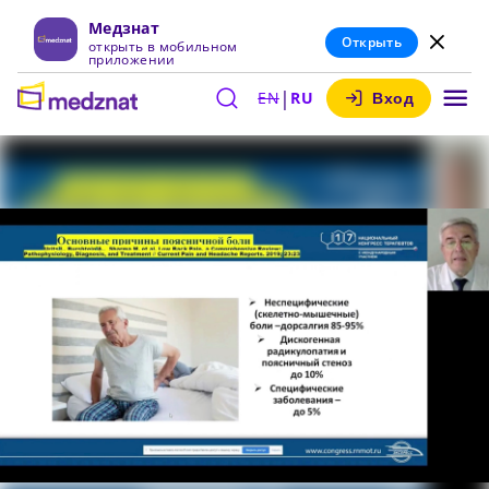
Медзнат
Открыть
открыть в мобильном
приложении
|
EN
RU
Вход