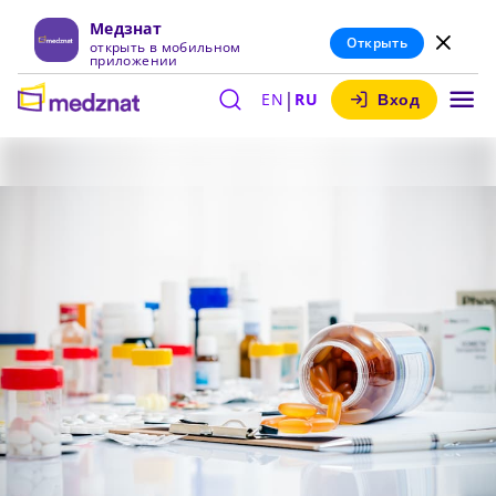
Медзнат
Открыть
открыть в мобильном
приложении
|
EN
RU
Вход