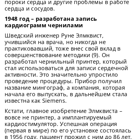
пороки сердца и другие проблемы в работе
Сменить пароль!
сердца и сосудов.
1948 год – разработана запись
кардиограмм чернилами
Шведский инженер Руне Элмквист,
учившийся на врача, но никогда не
практиковавший, тоже внес свой вклад в
совершенствование методики (9). Он
Сейчас скорость вашего интернета
разработал чернильный принтер, который
Сменить пароль!
невысокая, из-за чего могут возникнуть
стал использоваться для записи сердечной
Нажимая на кнопку «Продолжить», а также при
регистрации и входе через аккаунты сторонних
Новый Пароль
*
активности. Это значительно упростило
сложности при использовании нашего
сервисов, Вы принимаете условия
Пользовательского
проведение процедуры. Прибор получил
сайта. Чтобы обеспечить более
Соглашения
, в том числе касающееся обработки
название мингограф, а компания, которая
Ваших персональных данных. Подробнее об
стабильную работу, подключитесь к
начала его выпускать, в дальнейшем стала
обработке данных в
Политике
.
Придумайте пароль
быстрому соединению.
известна как Siemens.
Как минимум одна заглавная буква, одна
Отправить
цифра и один специальный символ
Кстати, главное изобретение Элмквиста –
Продолжить просмотр
Как минимум одна строчная латинская буква
вовсе не принтер, а имплантируемый
Пароль должен содержать от 8 до 12 символов
кардиостимулятор. Успешная операция
(первая в мире) по его установке состоялась
в 1956 году, пациент прожил с ним до 86 лет,