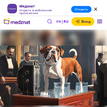
Медзнат
Открыть
открыть в мобильном
приложении
|
EN
RU
Вход