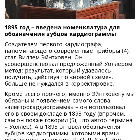
1895 год – введена номенклатура для
обозначения зубцов кардиограммы
Создателем первого кардиографа,
напоминающего современные приборы (4),
стал Виллем Эйнтховен. Он
усовершенствовал предложенный Уоллером
метод: результат, который удавалось
получить, действуя по «новой схеме»,
больше не нуждался в корректировке.
Кроме всего прочего, именно Эйнтховену мы
обязаны и появлением самого слова
«электрокардиограмма» ­–­ он использовал
его в своем докладе в 1893 году (впрочем,
сам он позже говорил (5), что автор термина
– Уоллер). А в 1895 он ввел обозначения
зубцов кардиограммы, которыми врачи
пользуются до сих пор: P, Q, R, S и T. Эти