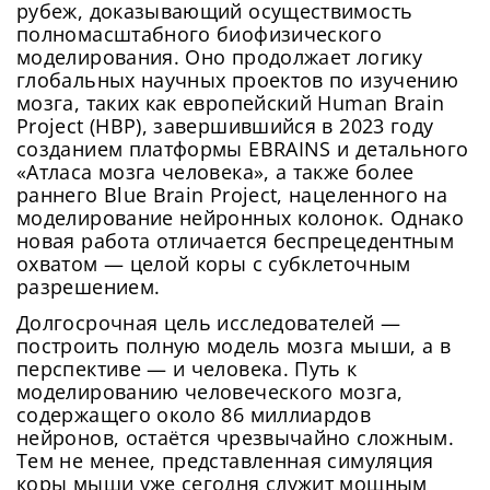
рубеж, доказывающий осуществимость
полномасштабного биофизического
моделирования. Оно продолжает логику
глобальных научных проектов по изучению
мозга, таких как европейский Human Brain
Project (HBP), завершившийся в 2023 году
созданием платформы EBRAINS и детального
«Атласа мозга человека», а также более
раннего Blue Brain Project, нацеленного на
моделирование нейронных колонок. Однако
новая работа отличается беспрецедентным
охватом — целой коры с субклеточным
разрешением.
Долгосрочная цель исследователей —
построить полную модель мозга мыши, а в
перспективе — и человека. Путь к
моделированию человеческого мозга,
содержащего около 86 миллиардов
нейронов, остаётся чрезвычайно сложным.
Тем не менее, представленная симуляция
коры мыши уже сегодня служит мощным