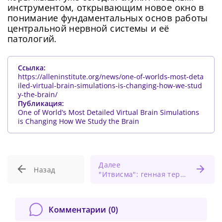
инструментом, открывающим новое окно в
понимание фундаментальных основ работы
центральной нервной системы и её
патологий.
Ссылка:
https://alleninstitute.org/news/one-of-worlds-most-deta
iled-virtual-brain-simulations-is-changing-how-we-stud
y-the-brain/
Сменить пароль!
Публикация:
One of World’s Most Detailed Virtual Brain Simulations
is Changing How We Study the Brain
Далее
Назад
"Итвисма": генная терапия дарит надежду юным пациентам со спинальной мышечной атрофией
Сейчас скорость вашего интернета
Сменить пароль!
невысокая, из-за чего могут возникнуть
Нажимая на кнопку «Продолжить», а также при
Комментарии (
0
)
регистрации и входе через аккаунты сторонних
Новый Пароль
*
сложности при использовании нашего
сервисов, Вы принимаете условия
Пользовательского