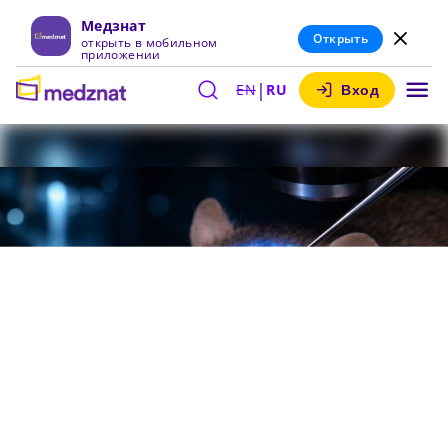
Медзнат
Открыть
открыть в мобильном
приложении
|
EN
RU
Вход