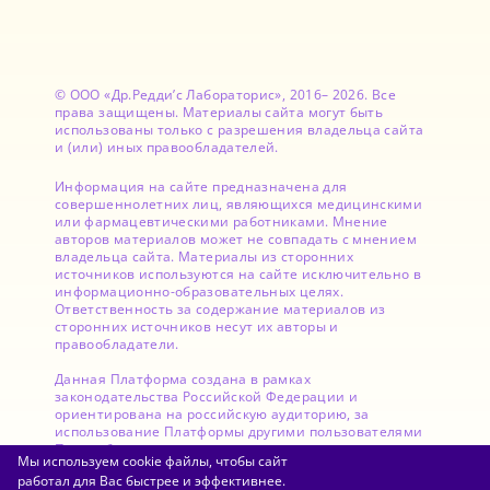
© ООО «Др.Редди’с Лабораторис», 2016– 2026. Все
права защищены. Материалы сайта могут быть
использованы только с разрешения владельца сайта
и (или) иных правообладателей.
Информация на сайте предназначена для
совершеннолетних лиц, являющихся медицинскими
или фармацевтическими работниками. Мнение
авторов материалов может не совпадать с мнением
владельца сайта. Материалы из сторонних
источников используются на сайте исключительно в
информационно-образовательных целях.
Ответственность за содержание материалов из
сторонних источников несут их авторы и
правообладатели.
Данная Платформа создана в рамках
законодательства Российской Федерации и
ориентирована на российскую аудиторию, за
использование Платформы другими пользователями
Правообладатель ответственности не несет.
Мы используем cookie файлы, чтобы сайт
работал для Вас быстрее и эффективнее.