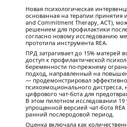
Новая психологическая интервенци
основанная на терапии принятия и
and Commitment Therapy, АСТ), м
решением для профилактики после
согласно новому исследованию м
прототипа инструмента REA.
ПРД затрагивает до 15% матерей во
доступ к профилактической психо
беременности по-прежнему ограни
подход, направленный на повышен
— продемонстрировал эффективно
психоэмоционального дистресса, 
цифрового чат-бота для предотвра
В этом пилотном исследовании 19
упрощенной версией чат-бота REA 
ранний послеродовой период.
Оценка включала как количественн