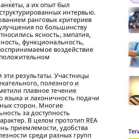
анкеты, а их опыт был
уструктурированных интервью.
ованием ранговых критериев
 улучшения по большинству
тносились ясность, эмпатия,
нность, функциональность,
 воспринимаемое воздействие
Сменить пароль!
 положительном
 эти результаты. Участницы
екательного, полезного и
тметили плавное течение
о языка и лаконичность подачи
ных сторон. Многие
ьность за доступность
арактер. В целом прототип REA
нь приемлемости, удобства
Тег
с скорость вашего интернета невысокая, из-за 
лезности среди разных групп
жимая на кнопку «Продолжить», а также при регистрации