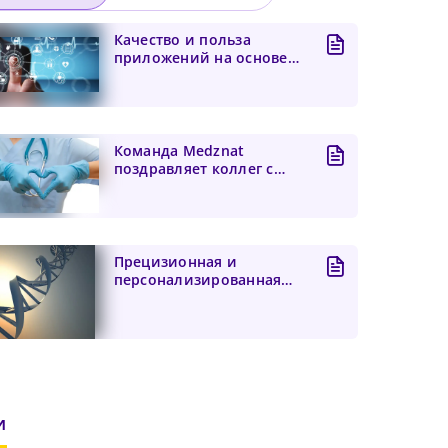
Качество и польза
приложений на основе
искусственного
интеллекта...
Команда Medznat
поздравляет коллег с
Днем медицинского
работника
Прецизионная и
персонализированная
медицина: ключ к
будущему здра...
и
чего
 и