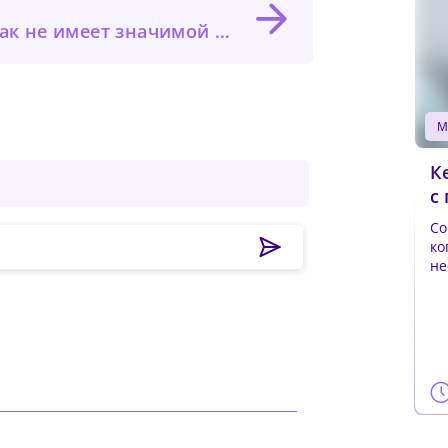
язи с послеоперационным острым повреждением почек у пожилых хирургических пациентов
К
с
Со
ко
не
пр