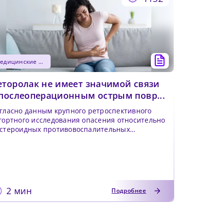
медицинские новости
еторолак не имеет значимой связи
 послеоперационным острым повр...
гласно данным крупного ретроспективного
гортного исследования опасения относительно
стероидных противовоспалительных
епаратов (НПВП), в ч...
2 мин
Подробнее