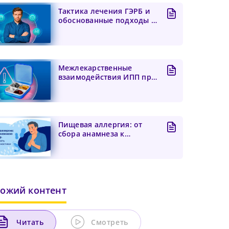
Тактика лечения ГЭРБ и
обоснованные подходы к
предупреждению обос...
Межлекарственные
взаимодействия ИПП при
лечении ГЭРБ: фокус на
ци...
Пищевая аллергия: от
сбора анамнеза к
диагнозу. Как избежать
гипе...
ожий контент
Читать
Смотреть