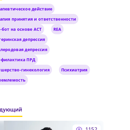
его
апевтическое действие
бнее
апия принятия и ответственности
-бот на основе ACT
REA
еринская депрессия
иальный
леродовая депрессия
офилактика ПРД
ушерство-гинекология
Психиатрия
иемлемость
едующий
1152