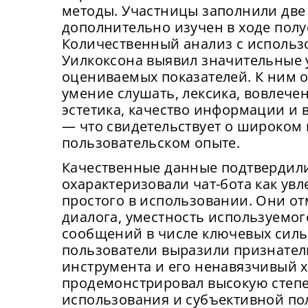
методы. Участницы заполнили две 
дополнительно изучен в ходе пол
Количественный анализ с использ
Уилкоксона выявил значительные
оцениваемых показателей. К ним о
умение слушать, лексика, вовлече
эстетика, качество информации и
— что свидетельствует о широком
пользовательском опыте.
Качественные данные подтвердили
охарактеризовали чат-бота как увл
простого в использовании. Они о
диалога, уместность используемог
сообщений в числе ключевых силь
пользователи выразили признател
инструмента и его ненавязчивый х
продемонстрировал высокую степе
Сейча
использования и субъективной по
На