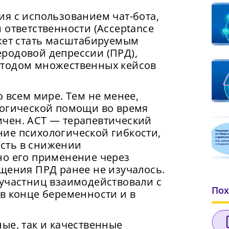
я с использованием чат-бота,
 ответственности (Acceptance
ожет стать масштабируемым
родовой депрессии (ПРД),
етодом множественных кейсов
 всем мире. Тем не менее,
логической помощи во время
чен. АСТ — терапевтический
ие психологической гибкости,
сть в снижении
но его применение через
щения ПРД ранее не изучалось.
 участниц взаимодействовали с
Пох
в конце беременности и в
ые, так и качественные