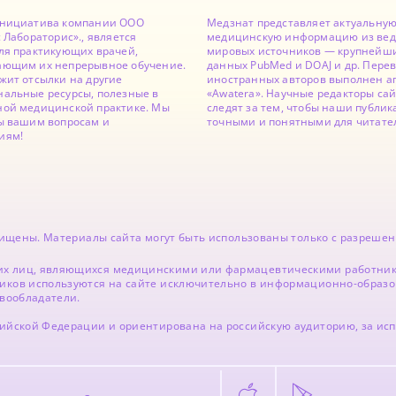
инициатива компании ООО
Медзнат представляет актуальну
с Лабораторис»., является
медицинскую информацию из ве
ля практикующих врачей,
мировых источников — крупнейши
ающим их непрерывное обучение.
данных PubMed и DOAJ и др. Перев
жит отсылки на другие
иностранных авторов выполнен а
альные ресурсы, полезные в
«Awatera». Научные редакторы са
ной медицинской практике. Мы
следят за тем, чтобы наши публи
ы вашим вопросам и
точными и понятными для читате
иям!
ащищены. Материалы сайта могут быть использованы только с разрешен
х лиц, являющихся медицинскими или фармацевтическими работника
иков используются на сайте исключительно в информационно-образо
авообладатели.
сийской Федерации и ориентирована на российскую аудиторию, за и