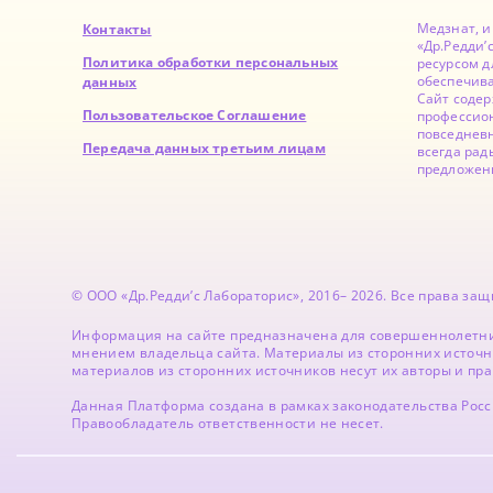
Медзнат, 
Контакты
«Др.Редди’
Политика обработки персональных
ресурсом д
обеспечив
данных
Сайт содер
Пользовательское Соглашение
профессион
повседнев
Передача данных третьим лицам
всегда рад
предложен
© ООО «Др.Редди’с Лабораторис», 2016– 2026. Все права з
Информация на сайте предназначена для совершеннолетни
мнением владельца сайта. Материалы из сторонних источн
материалов из сторонних источников несут их авторы и пр
Данная Платформа создана в рамках законодательства Рос
Правообладатель ответственности не несет.