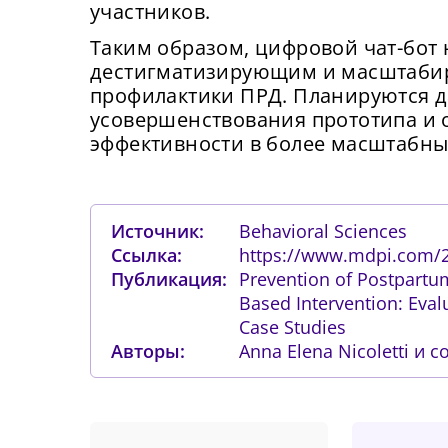
могу
вх
участников.
Сме
у
сайта
Таким образом, цифровой чат-бот 
ка
подк
Нов
об
дестигматизирующим и масштаби
профилактики ПРД. Планируются 
От
усовершенствования прототипа и 
Прид
эффективности в более масштабны
К
с
К
П
Источник:
Behavioral Sciences
Ссылка:
https://www.mdpi.com/2
Подт
Публикация:
Prevention of Postpartum
Based Intervention: Eval
Case Studies
Авторы:
Anna Elena Nicoletti и с