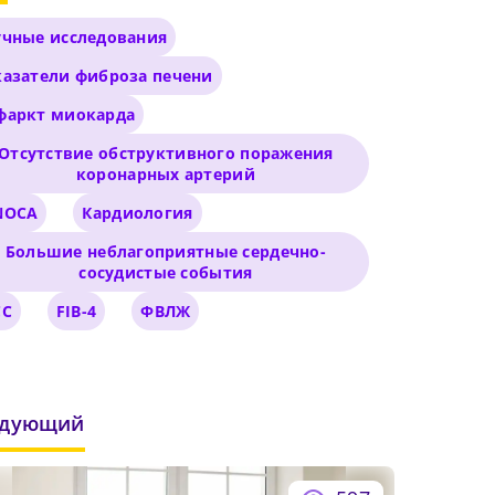
учные исследования
казатели фиброза печени
фаркт миокарда
Отсутствие обструктивного поражения
коронарных артерий
NOCA
Кардиология
Большие неблагоприятные сердечно-
сосудистые события
чего
 и
его
СС
FIB-4
ФВЛЖ
бнее
едующий
иальный