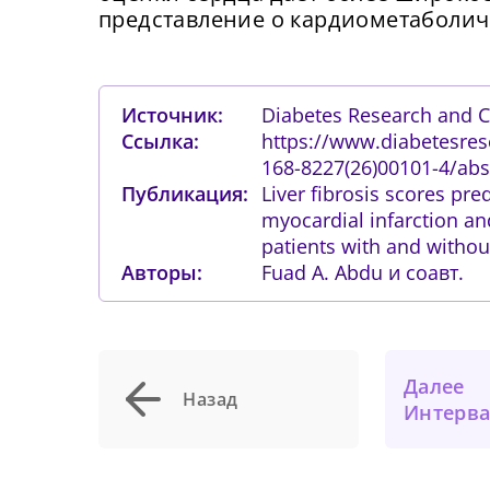
К
представление о кардиометаболич
П
Подт
Источник:
Diabetes Research and Cl
Ссылка:
https://www.diabetesrese
168-8227(26)00101-4/abs
Публикация:
Liver fibrosis scores pr
myocardial infarction an
patients with and withou
Авторы:
Fuad A. Abdu и соавт.
Далее
Назад
Интервальное голодание демонст