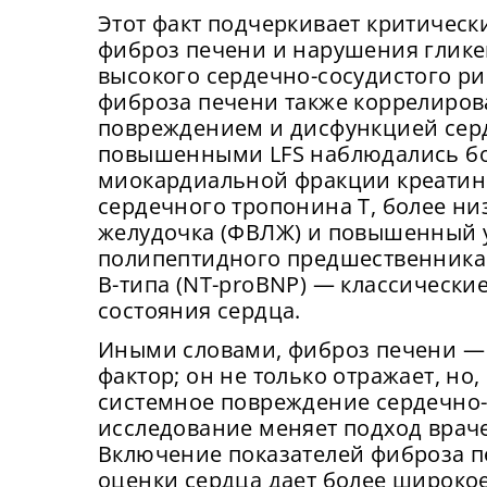
Этот факт подчеркивает критическ
фиброз печени и нарушения глике
высокого сердечно-сосудистого ри
фиброза печени также коррелиров
повреждением и дисфункцией серд
повышенными LFS наблюдались бо
миокардиальной фракции креатин
сердечного тропонина Т, более ни
желудочка (ФВЛЖ) и повышенный 
полипептидного предшественника
Сейча
На
В-типа (NT-proBNP) — классически
могу
вх
состояния сердца.
Сме
у
сайта
ка
Иными словами, фиброз печени — 
подк
Нов
об
фактор; он не только отражает, но
системное повреждение сердечно-
От
исследование меняет подход враче
Прид
Включение показателей фиброза 
К
оценки сердца дает более широко
с