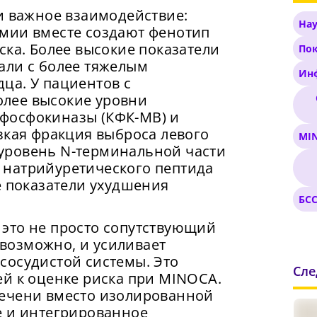
и важное взаимодействие:
На
мии вместе создают фенотип
ска. Более высокие показатели
По
али с более тяжелым
Ин
ца. У пациентов с
лее высокие уровни
фосфокиназы (КФК-MB) и
зкая фракция выброса левого
MI
уровень N-терминальной части
 натрийуретического пептида
с скорость вашего интернета невысокая, из-за 
жимая на кнопку «Продолжить», а также при регистрации
е показатели ухудшения
т возникнуть сложности при использовании наш
оде через аккаунты сторонних сервисов, Вы принимаете
БС
нить пароль!
словия
Пользовательского Соглашения
, в том числе
. Чтобы обеспечить более стабильную работу,
сающееся обработки Ваших персональных данных. Подро
это не просто сопутствующий
лючитесь к быстрому соединению.
ый Пароль
*
 обработке данных в
Политике
.
, возможно, и усиливает
сосудистой системы. Это
править
Продолжить просмотр
Сл
й к оценке риска при MINOCA.
умайте пароль
печени вместо изолированной
ак минимум одна заглавная буква, одна цифра и один спец
е и интегрированное
имвол