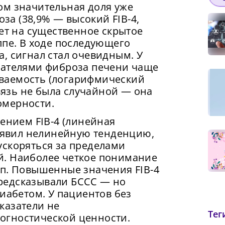
ом значительная доля уже
а (38,9% — высокий FIB-4,
ает на существенное скрытое
ппе. В ходе последующего
, сигнал стал очевидным. У
зателями фиброза печени чаще
ваемость (логарифмический
связь не была случайной — она
омерности.
чением FIB-4 (линейная
выявил нелинейную тенденцию,
ускоряться за пределами
й. Наиболее четкое понимание
пп. Повышенные значения FIB-4
 предсказывали БССС — но
диабетом. У пациентов без
казатели не
Тег
Сменить пароль!
огностической ценности.