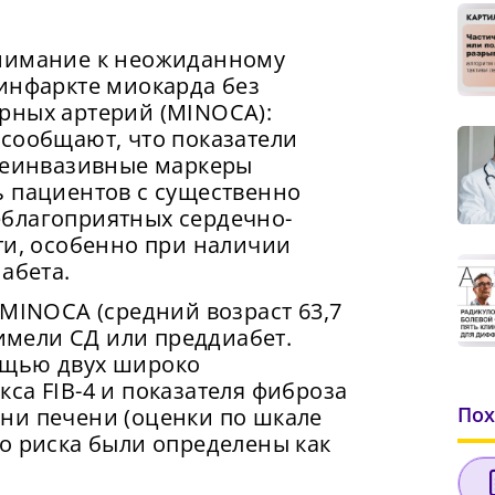
внимание к неожиданному
 инфаркте миокарда без
рных артерий (MINOCA):
 сообщают, что показатели
 неинвазивные маркеры
ь пациентов с существенно
благоприятных сердечно-
ти, особенно при наличии
абета.
 MINOCA (средний возраст 63,7
 имели СД или преддиабет.
ощью двух широко
са FIB-4 и показателя фиброза
Пох
ни печени (оценки по шкале
о риска были определены как