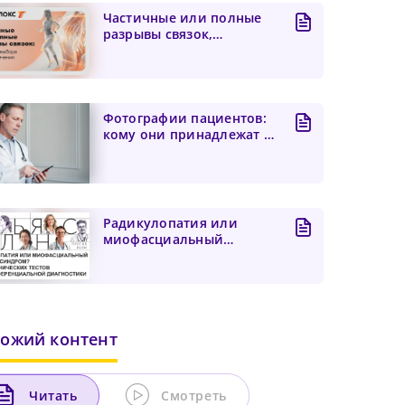
Частичные или полные
разрывы связок,
алгоритм выбора тактики
лече...
Фотографии пациентов:
кому они принадлежат и
что делать, если вра...
Радикулопатия или
миофасциальный
болевой синдром? Пять
клиническ...
ожий контент
Читать
Смотреть