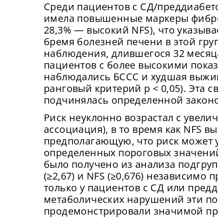
Среди пациентов с СД/преддиабет
имела повышенные маркеры фиброз
28,3% — высокий NFS), что указыв
бремя болезней печени в этой гру
наблюдения, длившегося 32 месяца
пациентов с более высокими пока
наблюдались БССС и худшая выжи
ранговый критерий p < 0,05). Эта 
подчинялась определенной закон
Риск неуклонно возрастал с увели
ассоциация), в то время как NFS 
предполагающую, что риск может 
определенных пороговых значени
было получено из анализа подгру
(≥2,67) и NFS (≥0,676) независимо
только у пациентов с СД или пред
метаболических нарушений эти по
продемонстрировали значимой пр