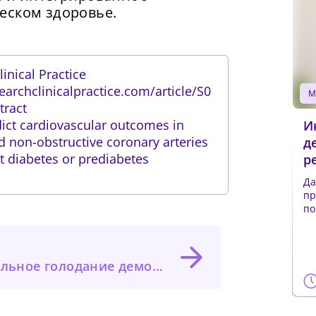
ак минимум одна строчная латинская буква
еском здоровье.
ароль должен содержать от 8 до 12 символов
вердите Пароль
*
inical Practice
archclinicalpractice.com/article/S0
tract
edict cardiovascular outcomes in
И
d non-obstructive coronary arteries
д
t diabetes or prediabetes
р
Да
пр
по
ма
рирует превосходные результаты в снижении жировой массы тела и улучшении метаболизма