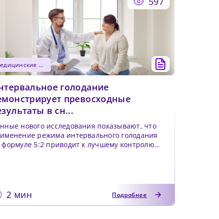
597
медицинские новости
нтервальное голодание
емонстрирует превосходные
езультаты в сн...
нные нового исследования показывают, что
именение режима интервального голодания
 формуле 5:2 приводит к лучшему контролю
ссы тела, улучш...
2 мин
Подробнее