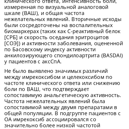
клинического ответа, интенсивность боли,
измеренная по визуальной аналоговой
шкале (ВАШ), и общая частота
нежелательных явлений. Вторичные исходы
были сосредоточены на воспалительных
биомаркерах (таких как С-реактивный белок
[СРБ] и скорость оседания эритроцитов
[СОЭ]) и активности заболевания, оцененной
по Басовскому индексу активности
анкилозирующего спондилоартрита (BASDAI)
у пациентов с аксСпА.
Не было выявлено значимых различий
между имрекоксибом и целекоксибом по
частоте клинического ответа или снижению
боли по ВАШ, что подтверждает
сопоставимую анальгетическую активность.
Частота нежелательных явлений была
сопоставимой между двумя препаратами в
общей популяции. В подгруппе пациентов с
ОА имрекоксиб ассоциировался со
значительно более низкой частотой