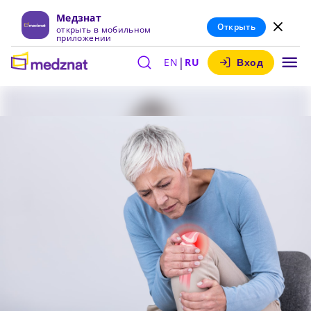
Медзнат
Открыть
открыть в мобильном
приложении
|
EN
RU
Вход