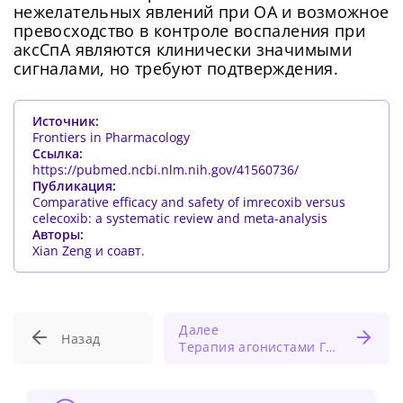
нежелательных явлений при ОА и возможное
превосходство в контроле воспаления при
аксСпА являются клинически значимыми
сигналами, но требуют подтверждения.
Источник:
Frontiers in Pharmacology
Ссылка:
https://pubmed.ncbi.nlm.nih.gov/41560736/
Публикация:
Comparative efficacy and safety of imrecoxib versus
celecoxib: a systematic review and meta-analysis
Авторы:
Xian Zeng и соавт.
Далее
Назад
Терапия агонистами ГПП-1 снижает ИМТ, уровень холестерина и улучшает гликемический контроль после бариатрической хирургии