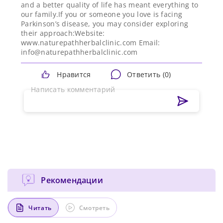
and a better quality of life has meant everything to
our family.If you or someone you love is facing
Parkinson’s disease, you may consider exploring
their approach:Website:
www.naturepathherbalclinic.com Email:
info@naturepathherbalclinic.com
Нравится
Ответить (
0
)
Сейчас скорость вашего интернета
Сменить пароль!
Написать комментарий
невысокая, из-за чего могут возникнуть
Нажимая на кнопку «Продолжить», а также при
регистрации и входе через аккаунты сторонних
Новый Пароль
*
сложности при использовании нашего
сервисов, Вы принимаете условия
Пользовательского
сайта. Чтобы обеспечить более
Соглашения
, в том числе касающееся обработки
Ваших персональных данных. Подробнее об
стабильную работу, подключитесь к
обработке данных в
Политике
.
Придумайте пароль
быстрому соединению.
Как минимум одна заглавная буква, одна
Отправить
цифра и один специальный символ
Продолжить просмотр
Как минимум одна строчная латинская буква
Рекомендации
Пароль должен содержать от 8 до 12 символов
Читать
Смотреть
Подтвердите Пароль
*