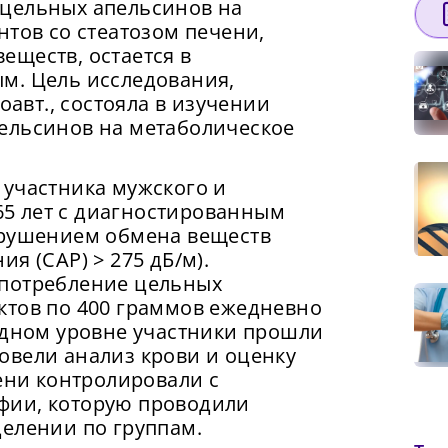
 цельных апельсинов на
нтов со стеатозом печени,
еществ, остается в
м. Цель исследования,
оавт., состояла в изучении
ельсинов на метаболическое
 участника мужского и
 65 лет с диагностированным
арушением обмена веществ
я (CAP) > 275 дБ/м).
употребление цельных
ктов по 400 граммов ежедневно
одном уровне участники прошли
овели анализ крови и оценку
чени контролировали с
фии, которую проводили
делении по группам.