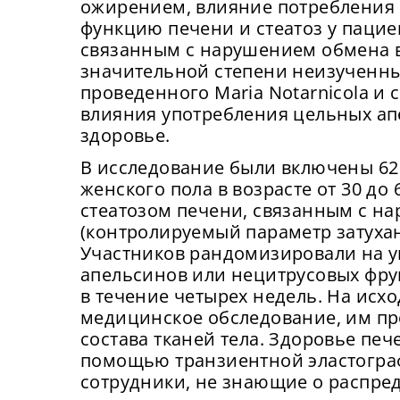
ожирением, влияние потребления
функцию печени и стеатоз у пацие
связанным с нарушением обмена в
значительной степени неизученны
проведенного Maria Notarnicola и с
влияния употребления цельных ап
здоровье.
В исследование были включены 62
женского пола в возрасте от 30 до
стеатозом печени, связанным с н
(контролируемый параметр затухани
Участников рандомизировали на 
апельсинов или нецитрусовых фру
в течение четырех недель. На исх
медицинское обследование, им пр
состава тканей тела. Здоровье пе
помощью транзиентной эластогра
сотрудники, не знающие о распре