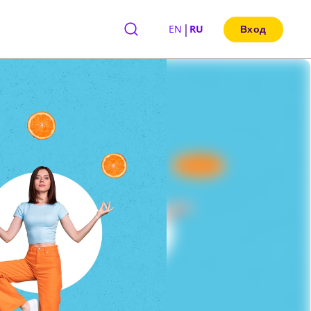
|
EN
RU
Вход