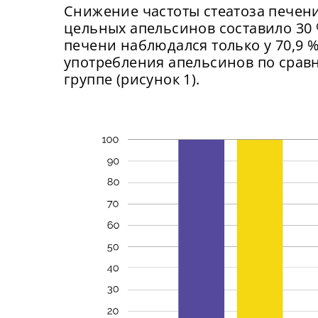
Снижение частоты стеатоза печени
цельных апельсинов составило 30 % 
печени наблюдался только у 70,9 %
употребления апельсинов по срав
группе (рисунок 1).
Сейча
На
могу
вх
Сме
у
сайта
ка
подк
Нов
об
От