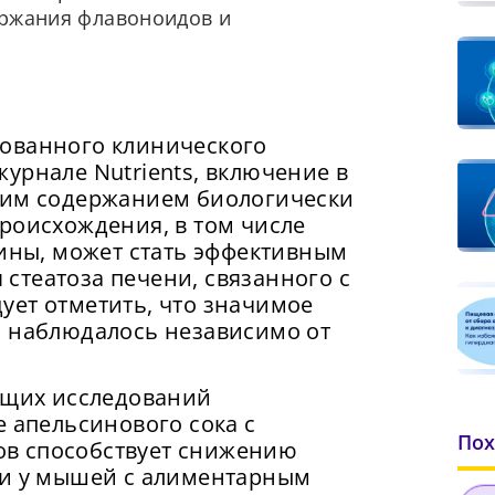
ержания флавоноидов и
ованного клинического
урнале Nutrients, включение в
ким содержанием биологически
роисхождения, в том числе
сины, может стать эффективным
стеатоза печени, связанного с
ует отметить, что значимое
и наблюдалось независимо от
дущих исследований
е апельсинового сока с
Пох
в способствует снижению
ни у мышей с алиментарным