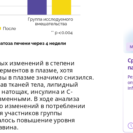
умайте пароль
ак минимум одна заглавная буква, одна цифра и один спец
имвол
ак минимум одна строчная латинская буква
ароль должен содержать от 8 до 12 символов
вердите Пароль
*
С
ых изменений в степени
п
рментов в плазме, хотя
зы в плазме значимо снизился.
Ре
оп
тав тканей тела, липидный
In
 натощак, инсулина и С-
ин
зменными. В ходе анализа
о изменений в потреблении
я участников группы
алось повышение уровня
авина.