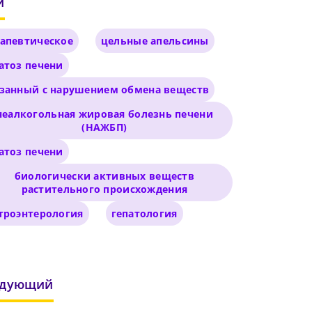
и
апевтическое
цельные апельсины
атоз печени
язанный с нарушением обмена веществ
неалкогольная жировая болезнь печени
(НАЖБП)
атоз печени
биологически активных веществ
растительного происхождения
чего
троэнтерология
гепатология
 и
его
бнее
едующий