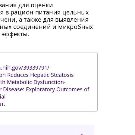
ания для оценки
я в рацион питания цельных
ечени, а также для выявления
вных соединений и микробных
 эффекты.
m.nih.gov/39339791/
n Reduces Hepatic Steatosis
ith Metabolic Dysfunction-
er Disease: Exploratory Outcomes of
ial
т.