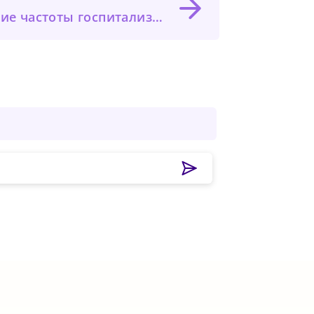
ожилого возраста с инфекцией, вызванной респираторно-синцитиальным вирусом, с частотой госпитализации при гриппе и COVID-19