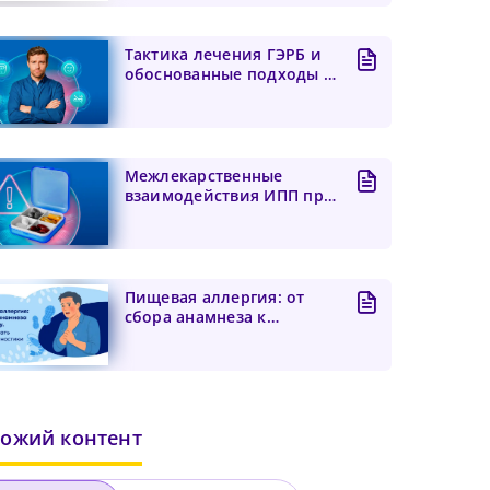
Тактика лечения ГЭРБ и
обоснованные подходы к
предупреждению обос...
Межлекарственные
взаимодействия ИПП при
лечении ГЭРБ: фокус на
ци...
Пищевая аллергия: от
сбора анамнеза к
диагнозу. Как избежать
гипе...
ожий контент