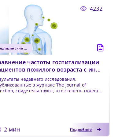
иальный
4232
медицинские новости
равнение частоты госпитализации
ациентов пожилого возраста с ин...
зультаты недавнего исследования,
убликованные в журнале The Journal of
fection, свидетельствуют, что степень тяжести
фекции, вызванной ре...
2 мин
Подробнее