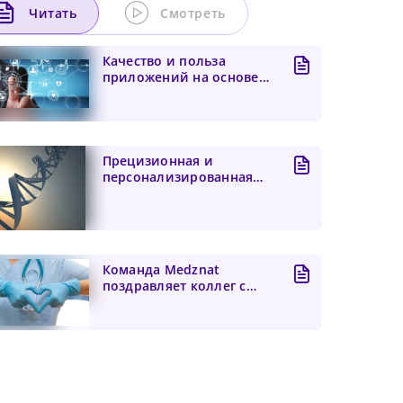
Читать
Смотреть
Качество и польза
приложений на основе
искусственного
интеллекта...
Прецизионная и
персонализированная
медицина: ключ к
будущему здра...
Команда Medznat
поздравляет коллег с
Днем медицинского
работника