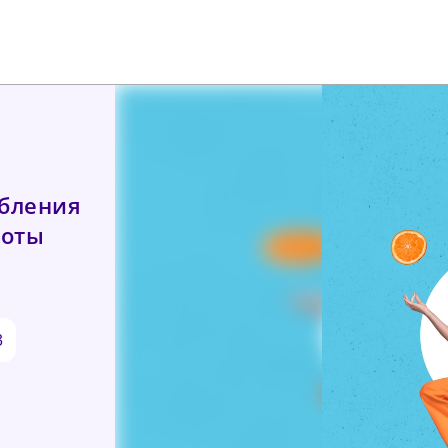
ебления
тоты
3