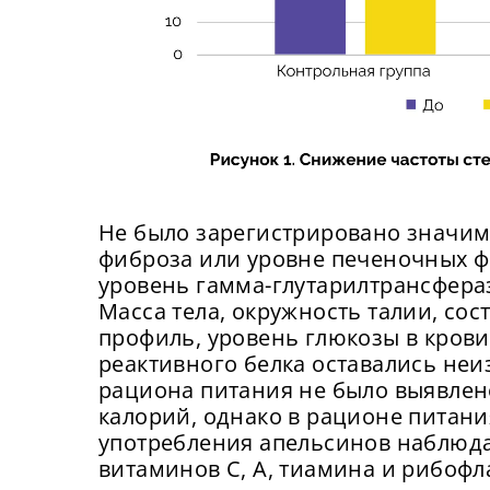
Прид
К
с
К
П
Подт
Не было зарегистрировано значим
фиброза или уровне печеночных фе
уровень гамма-глутарилтрансфера
Масса тела, окружность талии, сос
профиль, уровень глюкозы в крови
реактивного белка оставались неи
рациона питания не было выявлен
калорий, однако в рационе питани
употребления апельсинов наблюд
витаминов С, А, тиамина и рибофл