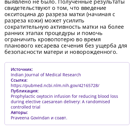
выявлено не было. Полученные результаты
свидетельствуют о том, что введение
окситоцина до разреза матки (начиная с
разреза кожи) может усилить
сократительную активность матки на более
ранних этапах процедуры и помочь
ограничить кровопотерю во время
планового кесарева сечения без ущерба для
безопасности матери и новорожденного.
Источник:
Indian Journal of Medical Research
Ссылка:
https://pubmed.ncbi.nlm.nih.gov/42165728/
Публикация:
Prophylactic oxytocin infusion for reducing blood loss
during elective caesarean delivery: A randomised
controlled trial
Авторы:
Praveena Govindan и соавт.
Сменить пароль!