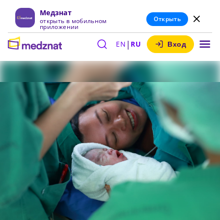
Медзнат
Открыть
открыть в мобильном
приложении
|
EN
RU
Вход