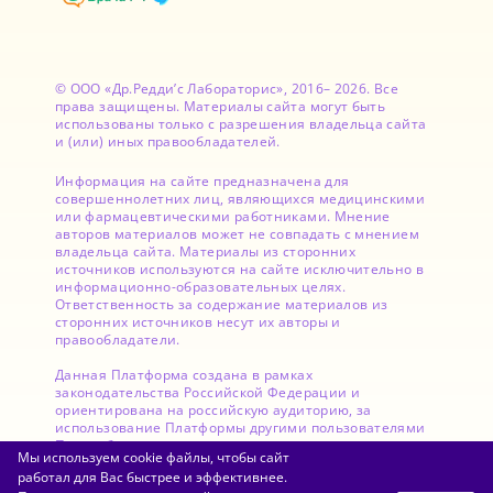
© ООО «Др.Редди’с Лабораторис», 2016– 2026. Все
права защищены. Материалы сайта могут быть
использованы только с разрешения владельца сайта
и (или) иных правообладателей.
Информация на сайте предназначена для
совершеннолетних лиц, являющихся медицинскими
или фармацевтическими работниками. Мнение
авторов материалов может не совпадать с мнением
владельца сайта. Материалы из сторонних
источников используются на сайте исключительно в
информационно-образовательных целях.
Ответственность за содержание материалов из
сторонних источников несут их авторы и
правообладатели.
Данная Платформа создана в рамках
законодательства Российской Федерации и
ориентирована на российскую аудиторию, за
использование Платформы другими пользователями
Правообладатель ответственности не несет.
Мы используем cookie файлы, чтобы сайт
работал для Вас быстрее и эффективнее.