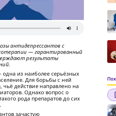
озы антидепрессантов с
хотерапии — гарантированный
тверждают результаты
ний.
 одна из наиболее серьёзных
Пох
селение. Для борьбы с ней
, чьё действие направлено на
иаторов. Однако вопрос о
акого рода препаратов до сих
.
антов зачастую