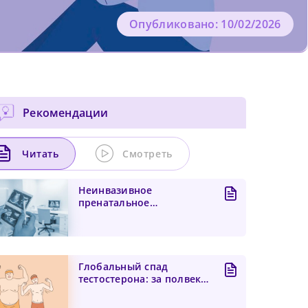
Опубликовано: 10/02/2026
Рекомендации
Читать
Смотреть
Неинвазивное
пренатальное
тестирование при двойне
и «исчезающем б...
Глобальный спад
тестостерона: за полвека
уровень мужского
гормона...