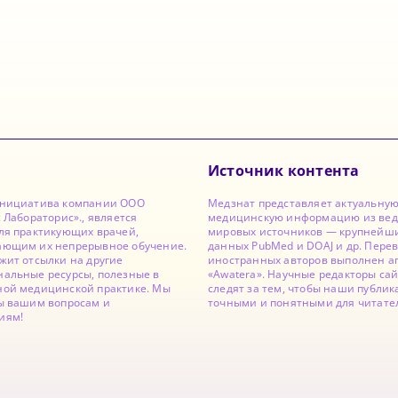
Источник контента
инициатива компании ООО
Медзнат представляет актуальну
с Лабораторис»., является
медицинскую информацию из ве
ля практикующих врачей,
мировых источников — крупнейши
ающим их непрерывное обучение.
данных PubMed и DOAJ и др. Перев
жит отсылки на другие
иностранных авторов выполнен а
альные ресурсы, полезные в
«Awatera». Научные редакторы са
ной медицинской практике. Мы
следят за тем, чтобы наши публи
ы вашим вопросам и
точными и понятными для читате
иям!