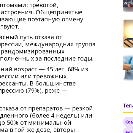
птомами: тревогой,
настроения. Общепринятые
ывающие поэтапную отмену
ствуют.
сный путь отказа от
рессии, международная группа
6 рандомизированных
полненных за последние годы.
ний возраст — 45 лет, 68% из
рессии или тревожных
Сменить пароль!
рессанты. В большинстве
прессию (79%), реже —
Тег
отказа от препаратов — резкой
едленного (более 4 недель) или
до 50% от минимальной
Ко
а в той же дозе, авторы
Без