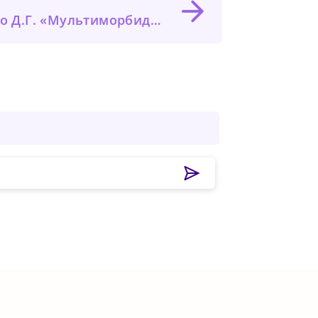
. «Мультиморбидный пациент с ГЭРБ»