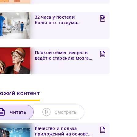
32 часа у постели
больного: госдума
взялась за пересмотр
суточных...
Плохой обмен веществ
ведёт к старению мозга
независимо от хронол...
ожий контент
Читать
Смотреть
Качество и польза
приложений на основе