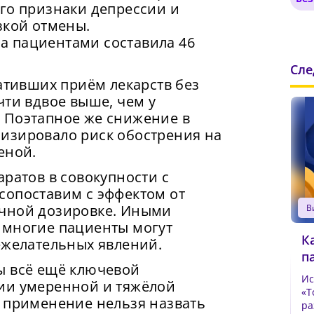
го признаки депрессии и
зкой отмены.
а пациентами составила 46
с скорость вашего интернета невысокая, из-за 
жимая на кнопку «Продолжить», а также при регистрации
Сл
т возникнуть сложности при использовании наш
оде через аккаунты сторонних сервисов, Вы принимаете
нить пароль!
ративших приём лекарств без
словия
Пользовательского Соглашения
, в том числе
. Чтобы обеспечить более стабильную работу,
чти вдвое выше, чем у
сающееся обработки Ваших персональных данных. Подро
лючитесь к быстрому соединению.
ый Пароль
*
 Поэтапное же снижение в
 обработке данных в
Политике
.
изировало риск обострения на
править
Продолжить просмотр
еной.
умайте пароль
аратов в совокупности с
ак минимум одна заглавная буква, одна цифра и один спец
имвол
сопоставим с эффектом от
ак минимум одна строчная латинская буква
ычной дозировке. Иными
ароль должен содержать от 8 до 12 символов
 многие пациенты могут
К
ежелательных явлений.
п
вердите Пароль
*
ы всё ещё ключевой
Источник
ии умеренной и тяжёлой
«Т
х применение нельзя назвать
ра