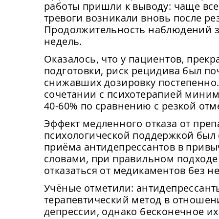
работы пришли к выводу: чаще все
тревоги возникали вновь после ре
Продолжительность наблюдений з
недель.
Сейча
На
могу
вх
Сме
Оказалось, что у пациентов, прек
у
сайта
подготовки, риск рецидива был по
ка
подк
Нов
снижавших дозировку постепенно.
об
сочетании с психотерапией миним
От
40-60% по сравнению с резкой отм
Прид
Эффект медленного отказа от преп
К
с
психологической поддержкой был 
К
приёма антидепрессантов в прив
П
словами, при правильном подходе
отказаться от медикаментов без н
Подт
Учёные отметили: антидепрессант
терапевтический метод в отношен
депрессии, однако бесконечное и