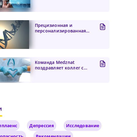
искусственного
интеллекта...
Прецизионная и
персонализированная
медицина: ключ к
будущему здра...
Команда Medznat
поздравляет коллег с
Днем медицинского
работника
и
мплаенс
Депрессия
Исследование
опасность
Рекомендации