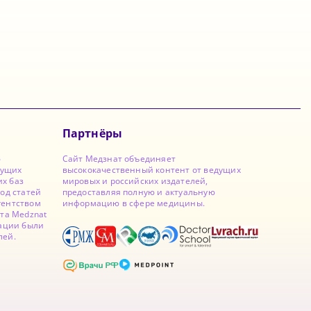
Партнёры
ю
Сайт Медзнат объединяет
дущих
высококачественный контент от ведущих
х баз
мировых и российских издателей,
од статей
предоставляя полную и актуальную
гентством
информацию в сфере медицины.
йта Medznat
кации были
лей.