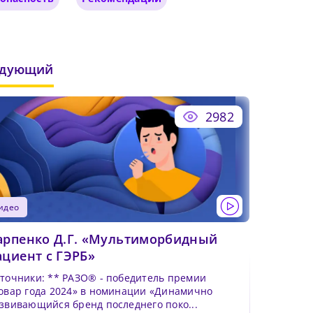
чего
 и
едующий
его
бнее
2982
иальный
видео
арпенко Д.Г. «Мультиморбидный
ациент с ГЭРБ»
и: ** РАЗО® - победитель премии
овар года 2024» в номинации «Динамично
звивающийся бренд последнего поко...