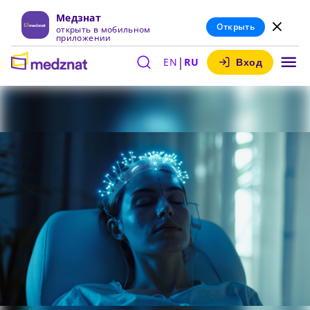
Медзнат
Открыть
открыть в мобильном
приложении
|
EN
RU
Вход