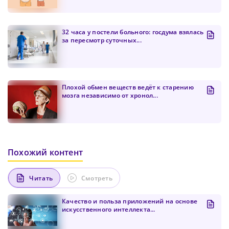
цифра и один специальный символ
Продолжить просмотр
Как минимум одна строчная латинская буква
Пароль должен содержать от 8 до 12 символов
32 часа у постели больного: госдума взялась
за пересмотр суточных...
Подтвердите Пароль
*
Плохой обмен веществ ведёт к старению
мозга независимо от хронол...
Похожий контент
Читать
Смотреть
Качество и польза приложений на основе
искусственного интеллекта...