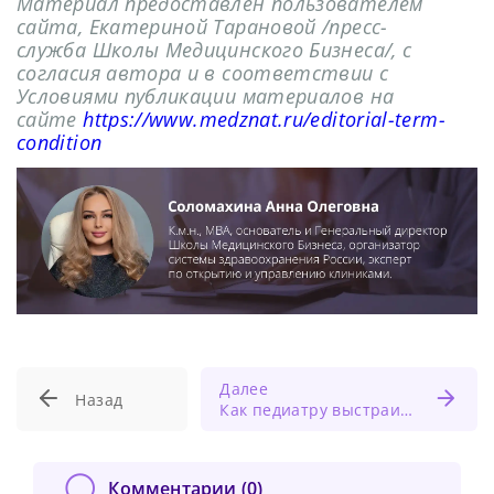
Материал предоставлен пользователем
сайта, Екатериной Тарановой /пресс-
служба Школы Медицинского Бизнеса/, с
согласия автора и в соответствии с
Условиями публикации материалов на
сайте
https://www.medznat.ru/editorial-term-
condition
Далее
Назад
Как педиатру выстраивать контакт с тревожными родителями детей-атопиков?
Комментарии (
0
)