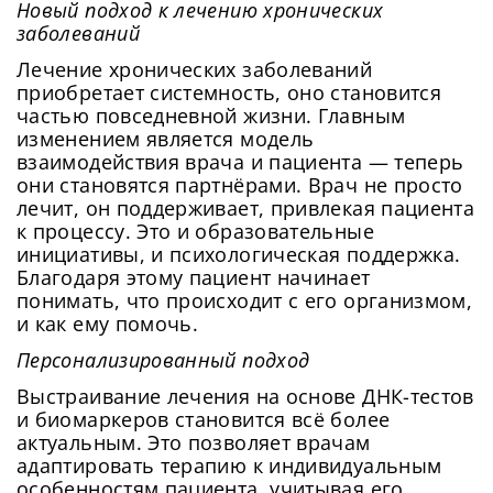
Новый подход к лечению хронических
заболеваний
Сейчас скорость вашего интернета
Сменить пароль!
невысокая, из-за чего могут возникнуть
Лечение хронических заболеваний
Нажимая на кнопку «Продолжить», а также при
регистрации и входе через аккаунты сторонних
Новый Пароль
*
сложности при использовании нашего
приобретает системность, оно становится
сервисов, Вы принимаете условия
Пользовательского
частью повседневной жизни. Главным
сайта. Чтобы обеспечить более
Соглашения
, в том числе касающееся обработки
изменением является модель
Ваших персональных данных. Подробнее об
стабильную работу, подключитесь к
обработке данных в
Политике
.
взаимодействия врача и пациента — теперь
Придумайте пароль
быстрому соединению.
они становятся партнёрами. Врач не просто
Как минимум одна заглавная буква, одна
Отправить
лечит, он поддерживает, привлекая пациента
цифра и один специальный символ
Продолжить просмотр
к процессу. Это и образовательные
Как минимум одна строчная латинская буква
инициативы, и психологическая поддержка.
Пароль должен содержать от 8 до 12 символов
Благодаря этому пациент начинает
понимать, что происходит с его организмом,
и как ему помочь.
Подтвердите Пароль
*
Персонализированный подход
Выстраивание лечения на основе ДНК-тестов
и биомаркеров становится всё более
актуальным. Это позволяет врачам
адаптировать терапию к индивидуальным
особенностям пациента, учитывая его