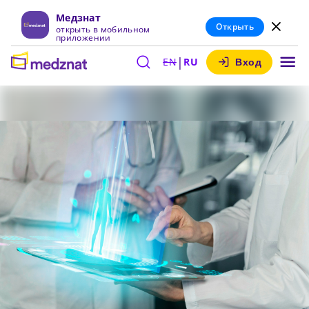
Медзнат
Открыть
открыть в мобильном
приложении
|
EN
RU
Вход