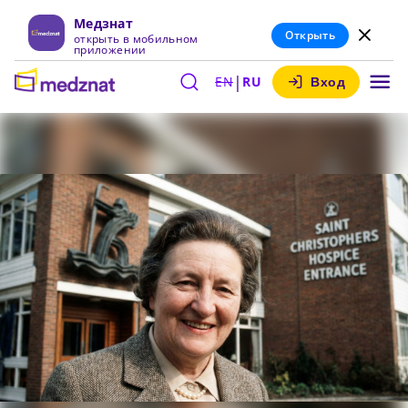
Медзнат
Открыть
открыть в мобильном
приложении
|
EN
RU
Вход