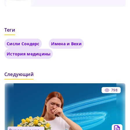
Теги
Сисли Сондерс
Имена и Вехи
История медицины
Следующий
798