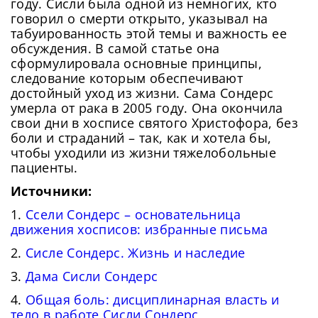
году. Сисли была одной из немногих, кто
говорил о смерти открыто, указывал на
табуированность этой темы и важность ее
обсуждения. В самой статье она
сформулировала основные принципы,
Сейчас скорость вашего интернета
Сменить пароль!
следование которым обеспечивают
невысокая, из-за чего могут возникнуть
Нажимая на кнопку «Продолжить», а также при
достойный уход из жизни. Сама Сондерс
регистрации и входе через аккаунты сторонних
Новый Пароль
*
сложности при использовании нашего
умерла от рака в 2005 году. Она окончила
сервисов, Вы принимаете условия
Пользовательского
сайта. Чтобы обеспечить более
свои дни в хосписе святого Христофора, без
Соглашения
, в том числе касающееся обработки
Ваших персональных данных. Подробнее об
боли и страданий – так, как и хотела бы,
стабильную работу, подключитесь к
обработке данных в
Политике
.
чтобы уходили из жизни тяжелобольные
Придумайте пароль
быстрому соединению.
пациенты.
Как минимум одна заглавная буква, одна
Отправить
цифра и один специальный символ
Источники:
Продолжить просмотр
Как минимум одна строчная латинская буква
Пароль должен содержать от 8 до 12 символов
1.
Ссели Сондерс – основательница
движения хосписов: избранные письма
2.
Сисле Сондерс. Жизнь и наследие
Подтвердите Пароль
*
3.
Дама Сисли Сондерс
4.
Общая боль: дисциплинарная власть и
тело в работе Сисли Сондерс