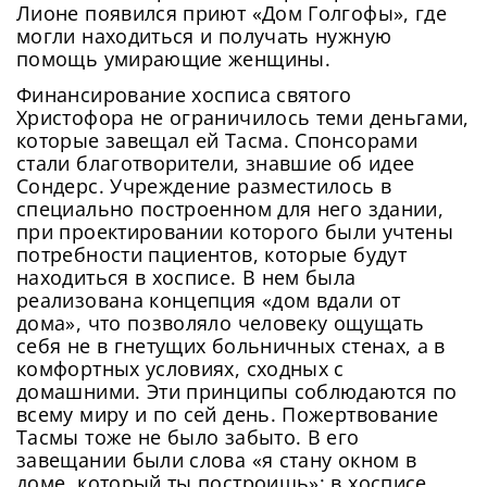
Лионе появился приют «Дом Голгофы», где
могли находиться и получать нужную
помощь умирающие женщины.
Финансирование хосписа святого
Христофора не ограничилось теми деньгами,
которые завещал ей Тасма. Спонсорами
стали благотворители, знавшие об идее
Сондерс. Учреждение разместилось в
специально построенном для него здании,
при проектировании которого были учтены
потребности пациентов, которые будут
находиться в хосписе. В нем была
реализована концепция «дом вдали от
дома», что позволяло человеку ощущать
себя не в гнетущих больничных стенах, а в
комфортных условиях, сходных с
домашними. Эти принципы соблюдаются по
всему миру и по сей день. Пожертвование
Тасмы тоже не было забыто. В его
завещании были слова «я стану окном в
доме, который ты построишь»: в хосписе