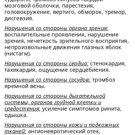
мозговой оболочки, парестезия,
головокружение, вертиго, обморок, тремор,
дисгевзия.
Нарушения со стороны органа зрения:
воспалительные проявления, нарушение
зрения, нечеткость зрительного восприятия,
непроизвольные движения глазных яблок
(нистагм).
Нарушения со стороны сердца:
стенокардия,
тахикардия, ощущение сердцебиения.
Нарушения со стороны сосудов:
тромбоз
яремной вены.
Нарушения со стороны дыхательной
системы, органов грудной клетки и
средостения:
усиление симптомов ринита,
одышка.
Нарушения со стороны кожи и подкожных
тканей:
ангионевротический отек,