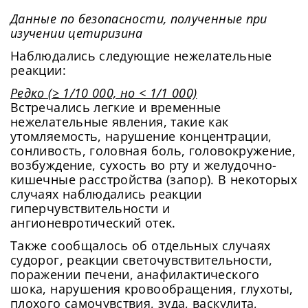
Данные по безопасности, полученные при
изучении цетиризина
Наблюдались следующие нежелательные
реакции:
Редко (≥ 1/10 000, но < 1/1 000)
Встречались легкие и временные
нежелательные явления, такие как
Сменить пароль!
утомляемость, нарушение концентрации,
сонливость, головная боль, головокружение,
возбуждение, сухость во рту и желудочно-
кишечные расстройства (запор). В некоторых
случаях наблюдались реакции
гиперчувствительности и
ангионевротический отек.
Также сообщалось об отдельных случаях
судорог, реакции светочувствительности,
Сменить пароль!
Сейчас скорость вашего интернета
поражении печени, анафилактического
невысокая, из-за чего могут возникнуть
Нажимая на кнопку «Продолжить», а также при
Новый Пароль
*
шока, нарушения кровообращения, глухоты,
регистрации и входе через аккаунты сторонних сервисов,
сложности при использовании нашего сайта.
плохого самочувствия, зуда, васкулита,
Вы принимаете условия
Пользовательского Соглашения
, в