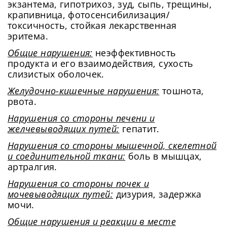
экзантема, гипотрихоз, зуд, сыпь, трещины,
крапивница, фотосенсибилизация/
токсичность, стойкая лекарственная
эритема.
Общие нарушения:
неэффективность
продукта и его взаимодействия, сухость
слизистых оболочек.
Желудочно-кишечные нарушения:
тошнота,
рвота.
Нарушения со стороны печени и
желчевыводящих путей:
гепатит.
Нарушения со стороны мышечной, скелетной
и соединительной ткани:
боль в мышцах,
артралгия.
Нарушения со стороны почек и
мочевыводящих путей:
дизурия, задержка
мочи.
Общие нарушения и реакции в месте