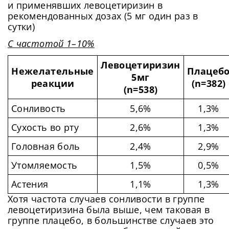
и применявших левоцетиризин в
рекомендованных дозах (5 мг один раз в
сутки)
С частотой 1–10%
Левоцетиризин
Нежелательные
Плацеб
5мг
реакции
(n=382)
(n=538)
Сонливость
5,6%
1,3%
Сухость во рту
2,6%
1,3%
Головная боль
2,4%
2,9%
Утомляемость
1,5%
0,5%
Астения
1,1%
1,3%
Хотя частота случаев сонливости в группе
левоцетиризина была выше, чем таковая в
группе плацебо, в большинстве случаев это