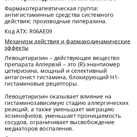
Фармакотерапевтическая группа:
антигистаминные средства системного
действия; производные пиперазина.
Код АТХ: R06AE09
Механизм действия и фармакодинамические
эффекты
Левоцетиризин – действующее вещество
препарата Аллервэй – это (R)-энантиомер
цетиризина, мощный и селективный
антагонист гистамина, блокирующий Н1-
гистаминовые рецепторы.
Левоцетиризин оказывает влияние на
гистаминозависимую стадию аллергических
реакций, а также уменьшает миграцию
эозинофилов, уменьшает проницаемость
сосудов, ограничивает высвобождение
медиаторов воспаления.