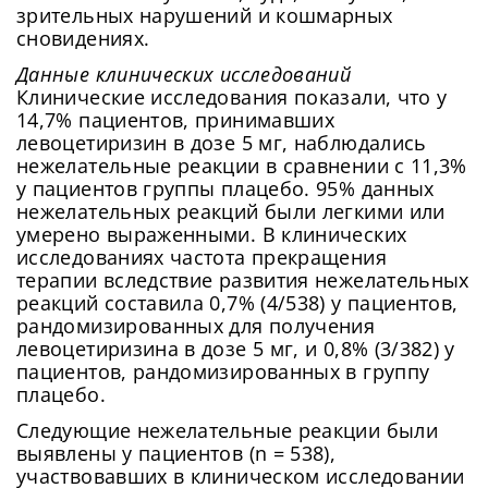
Чтобы обеспечить более стабильную работу,
том числе касающееся обработки Ваших персональных
зрительных нарушений и кошмарных
данных. Подробнее об обработке данных в
Политике
.
подключитесь к быстрому соединению.
сновидениях.
Придумайте пароль
Отправить
Как минимум одна заглавная буква, одна цифра и
Данные клинических исследований
один специальный символ
Продолжить просмотр
Клинические исследования показали, что у
Как минимум одна строчная латинская буква
14,7% пациентов, принимавших
Пароль должен содержать от 8 до 12 символов
левоцетиризин в дозе 5 мг, наблюдались
нежелательные реакции в сравнении с 11,3%
у пациентов группы плацебо. 95% данных
Подтвердите Пароль
*
нежелательных реакций были легкими или
умерено выраженными. В клинических
исследованиях частота прекращения
терапии вследствие развития нежелательных
реакций составила 0,7% (4/538) у пациентов,
рандомизированных для получения
левоцетиризина в дозе 5 мг, и 0,8% (3/382) у
пациентов, рандомизированных в группу
плацебо.
Следующие нежелательные реакции были
выявлены у пациентов (n = 538),
участвовавших в клиническом исследовании