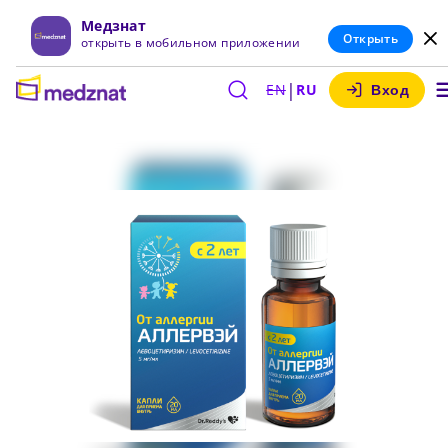
Медзнат
Открыть
открыть в мобильном приложении
|
EN
RU
Вход