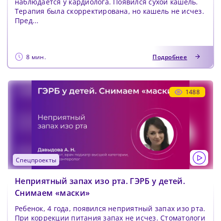
наблюдается у кардиолога. Появился сухой кашель.
Терапия была скорректирована, но кашель не исчез.
Пред...
Сменить пароль!
8 мин.
Подробнее
1488
Сейчас скорость вашего интернета
Сменить пароль!
невысокая, из-за чего могут возникнуть
Нажимая на кнопку «Продолжить», а также при
регистрации и входе через аккаунты сторонних
Новый Пароль
*
сложности при использовании нашего
спецпроекты
сервисов, Вы принимаете условия
Пользовательского
сайта. Чтобы обеспечить более
Соглашения
, в том числе касающееся обработки
Неприятный запах изо рта. ГЭРБ у детей.
Ваших персональных данных. Подробнее об
стабильную работу, подключитесь к
обработке данных в
Политике
.
Снимаем «маски»
Придумайте пароль
быстрому соединению.
Как минимум одна заглавная буква, одна
Отправить
Ребенок, 4 года, появился неприятный запах изо рта.
цифра и один специальный символ
При коррекции питания запах не исчез. Стоматологи
Продолжить просмотр