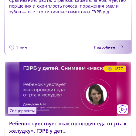
Срыгивание, рвота, отрыжка, кашель, апноэ, чувство
першения и охриплость голоса, поражения эмали
зубов — все это типичные симптомы ГЭРБ у д...
1 мин
Подробнее
1877
спецпроекты
Ребенок чувствует «как проходит еда от рта к
желудку». ГЭРБ у дет...