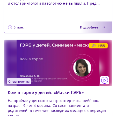
Как минимум одна строчная латинская буква
и отоларингологи патологию не выявили. Пред...
Пароль должен содержать от 8 до 12 символов
Подтвердите Пароль
*
6 мин.
Подробнее
1455
спецпроекты
Ком в горле у детей. «Маски ГЭРБ»
На приёме у детского гастроэнтеролога ребёнок,
возраст 9 лет 4 месяца. Со слов пациента и
родителей, в течение последних месяцев в периоды
эмоци...