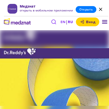
Медзнат
Открыть
открыть в мобильном приложении
|
EN
RU
Вход