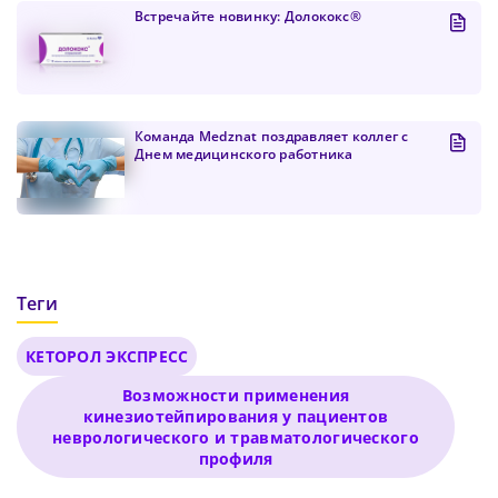
Продолжить просмотр
Встречайте новинку: Долококс®
Как минимум одна строчная латинская буква
Пароль должен содержать от 8 до 12 символов
Подтвердите Пароль
*
Команда Medznat поздравляет коллег с
Днем медицинского работника
Теги
КЕТОРОЛ ЭКСПРЕСС
Возможности применения
кинезиотейпирования у пациентов
неврологического и травматологического
профиля