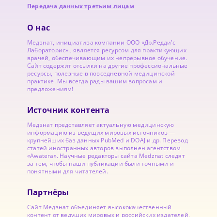
Передача данных третьим лицам
О нас
Медзнат, инициатива компании ООО «Др.Редди’с
Лабораторис»., является ресурсом для практикующих
врачей, обеспечивающим их непрерывное обучение.
Сайт содержит отсылки на другие профессиональные
ресурсы, полезные в повседневной медицинской
практике. Мы всегда рады вашим вопросам и
предложениям!
Источник контента
Медзнат представляет актуальную медицинскую
информацию из ведущих мировых источников —
крупнейших баз данных PubMed и DOAJ и др. Перевод
статей иностранных авторов выполнен агентством
«Awatera». Научные редакторы сайта Medznat следят
за тем, чтобы наши публикации были точными и
понятными для читателей.
Партнёры
Сайт Медзнат объединяет высококачественный
контент от ведущих мировых и российских издателей,