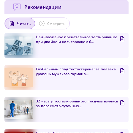
Рекомендации
Читать
Смотреть
Неинвазивное пренатальное тестирование
при двойне и «исчезающем б...
Глобальный спад тестостерона: за полвека
уровень мужского гормона...
Сменить пароль!
32 часа у постели больного: госдума взялась
за пересмотр суточных...
Сейчас скорость вашего интернета
Сменить пароль!