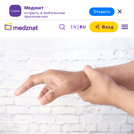
Медзнат
Открыть
открыть в мобильном
приложении
|
EN
RU
Вход