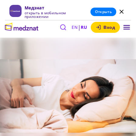
Медзнат
Открыть
открыть в мобильном
приложении
|
EN
RU
Вход