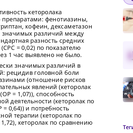
тивность кеторолака
 препаратами: фенотиазины,
риптан, кофеин, дексаметазон
Сменить пароль!
ки значимых различий между
андартная разность средних
(СРС = 0,02) по показателю
з 1 час выявлено не было.
чески значимых различий в
й: рецидив головной боли
иазинами (отношение рисков
желательных явлений (кеторолак
ОР = 1,07)), способность
ной деятельности (кеторолак по
= 0,64)) и потребность
с скорость вашего интернета невысокая, из-за 
жимая на кнопку «Продолжить», а также при регистрации
ной терапии (кеторолак по
т возникнуть сложности при использовании наш
оде через аккаунты сторонних сервисов, Вы принимаете
нить пароль!
1,72), кеторолак по сравнению
словия
Пользовательского Соглашения
, в том числе
. Чтобы обеспечить более стабильную работу,
Тег
сающееся обработки Ваших персональных данных. Подро
лючитесь к быстрому соединению.