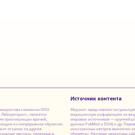
Источник контента
инициатива компании ООО
Медзнат представляет актуальну
с Лабораторис»., является
медицинскую информацию из ве
ля практикующих врачей,
мировых источников — крупнейши
ающим их непрерывное обучение.
данных PubMed и DOAJ и др. Перев
жит отсылки на другие
иностранных авторов выполнен а
альные ресурсы, полезные в
«Awatera». Научные редакторы са