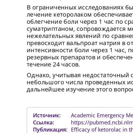
Нов
об
В ограниченных исследованиях бы
От
лечение кеторолаком обеспечивае
облегчение боли через 1 час по с
Прид
суматриптаном, сопровождается м
К
с
нежелательных явлений по сравн
К
превосходит вальпроат натрия в 
П
интенсивности боли через 1 час, 
резервных препаратов и обеспечен
течение 24 часов.
Подт
Однако, учитывая недостаточный 
небольшого числа проведенных ис
дальнейшее изучение этого вопро
Источник:
Academic Emergency Me
Ссылка:
https://pubmed.ncbi.nl
Публикация:
Efficacy of ketorolac in 