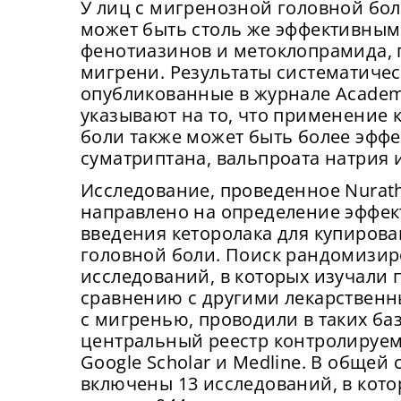
У лиц с мигренозной головной бо
может быть столь же эффективным
фенотиазинов и метоклопрамида, 
мигрени. Результаты систематичес
опубликованные в журнале Academi
указывают на то, что применение 
боли также может быть более эфф
суматриптана, вальпроата натрия 
Исследование, проведенное Nurath
направлено на определение эффек
введения кеторолака для купиров
головной боли. Поиск рандомизи
исследований, в которых изучали 
сравнению с другими лекарственн
с мигренью, проводили в таких ба
центральный реестр контролируем
Google Scholar и Medline. В общей
включены 13 исследований, в кото