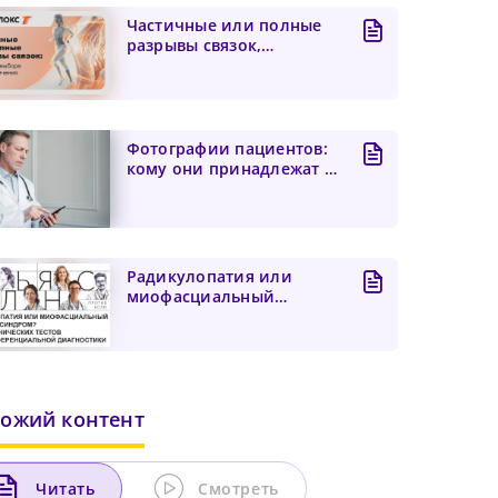
Частичные или полные
разрывы связок,
алгоритм выбора тактики
лече...
Фотографии пациентов:
кому они принадлежат и
что делать, если вра...
Радикулопатия или
миофасциальный
болевой синдром? Пять
клиническ...
ожий контент
Читать
Смотреть