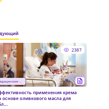
иальный
едующий
2387
медицинские новости
ффективность применения крема
а основе оливкового масла для
л...