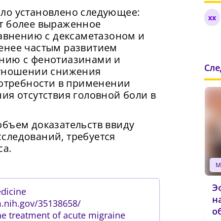
ый Пароль
*
 обработке данных в
Политике
.
ло установлено следующее:
xx
править
т более выраженное
Продолжить просмотр
равнению с дексаметазоном и
умайте пароль
енее частым развитием
ак минимум одна заглавная буква, одна цифра и один спец
имвол
ению с фенотиазинами и
Сл
ак минимум одна строчная латинская буква
отношении снижения
ароль должен содержать от 8 до 12 символов
потребности в применении
ия отсутствия головной боли в
вердите Пароль
*
объем доказательств ввиду
следований, требуется
са.
Э
dicine
н
m.nih.gov/35138658/
об
the treatment of acute migraine