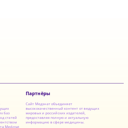
Партнёры
ю
Сайт Медзнат объединяет
дущих
высококачественный контент от ведущих
х баз
мировых и российских издателей,
од статей
предоставляя полную и актуальную
гентством
информацию в сфере медицины.
йта Medznat