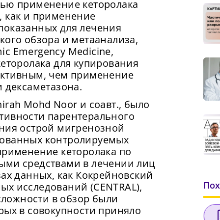
лью применение кеторолака
, как и применение
показанных для лечения
кого обзора и метаанализа,
c Emergency Medicine,
кеторолака для купирования
ективным, чем применение
и дексаметазона.
irah Mohd Noor и соавт., было
тивности парентерального
ания острой мигренозной
рованных контролируемых
применение кеторолака по
ыми средствами в лечении лиц
зах данных, как Кокрейновский
Пох
ых исследований (CENTRAL),
 сложности в обзор были
рых в совокупности приняло