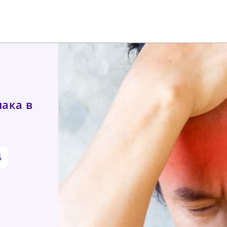
ака в
5