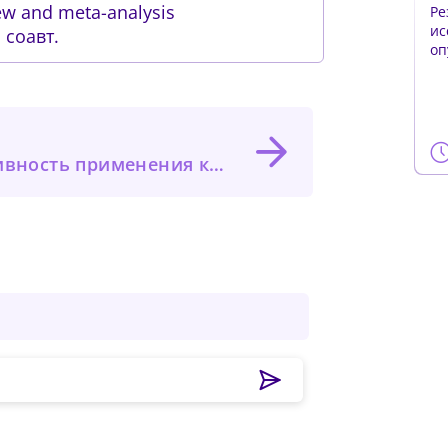
iew and meta-analysis
Ре
ис
 соавт.
оп
Ca
ема на основе оливкового масла для облегчения боли после кесарева сечения