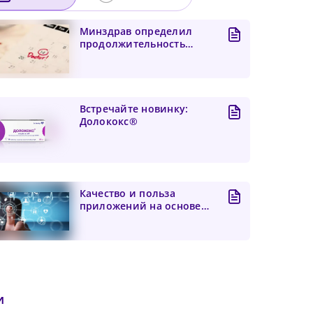
Минздрав определил
продолжительность
приема врачей-
специалистов
Встречайте новинку:
Долококс®
Качество и польза
приложений на основе
искусственного
интеллекта...
чего
 и
его
и
бнее