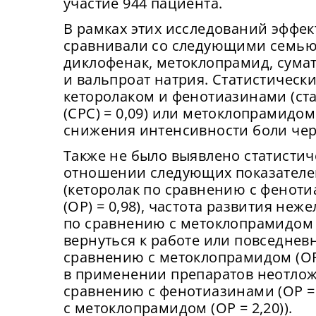
участие 944 пациента.
В рамках этих исследований эффек
сравнивали со следующими семью
диклофенак, метоклопрамид, сумат
и вальпроат натрия. Статистичес
кеторолаком и фенотиазинами (ст
(СРС) = 0,09) или метоклопрамидом 
снижения интенсивности боли чере
Также не было выявлено статисти
отношении следующих показателе
(кеторолак по сравнению с фенот
(ОР) = 0,98), частота развития не
по сравнению с метоклопрамидом (
вернуться к работе или повседнев
сравнению с метоклопрамидом (ОР 
Сейча
На
в применении препаратов неотлож
могу
вх
Сме
сравнению с фенотиазинами (ОР = 
у
сайта
с метоклопрамидом (ОР = 2,20)).
ка
подк