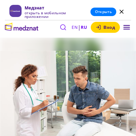
Медзнат
Открыть
открыть в мобильном
приложении
|
EN
RU
Вход