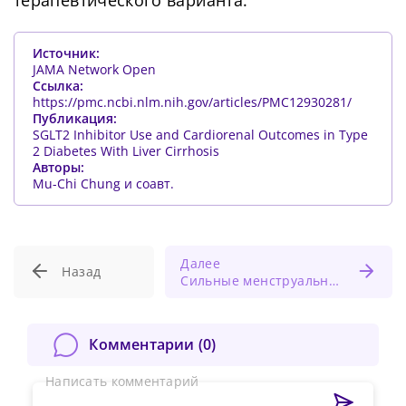
Источник:
JAMA Network Open
Ссылка:
https://pmc.ncbi.nlm.nih.gov/articles/PMC12930281/
Публикация:
SGLT2 Inhibitor Use and Cardiorenal Outcomes in Type
2 Diabetes With Liver Cirrhosis
Авторы:
Mu-Chi Chung и соавт.
Далее
Назад
Сильные менструальные боли тесно связаны с плохим качеством сна у молодых женщин
Сменить пароль!
Комментарии (
0
)
Написать комментарий