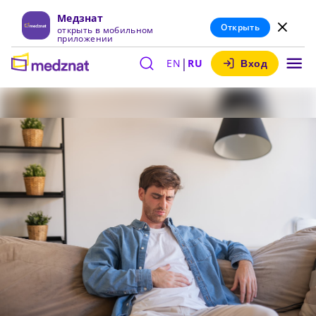
Медзнат
Открыть
открыть в мобильном
приложении
|
EN
RU
Вход