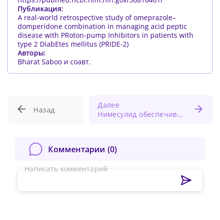
Публикация:
A real-world retrospective study of omeprazole–
domperidone combination in managing acid peptic
disease with PRoton-pump Inhibitors in patients with
type 2 DiabEtes mellitus (PRIDE-2)
Авторы:
Bharat Saboo и соавт.
Далее
Назад
Нимесулид обеспечивает быстрое обезболивание и демонстрирует высокую безопасность при применении у пожилых людей
Комментарии (
0
)
Написать комментарий
Сменить пароль!