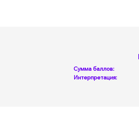
От
Прид
К
с
К
П
Подт