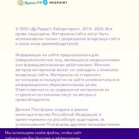
© ООО «Др.Редди’с Лабораторис», 2016– 2026. Все
права защищены. Материалы сайта могут быть
использованы только с разрешения владельца сайта
и (или) иных правообладателей.
Информация на сайте предназначена для
совершеннолетних лиц, являющихся медицинскими
или фармацевтическими работниками. Мнение
авторов материалов может не совпадать с мнением
владельца сайта. Материалы из сторонних
источников используются на сайте исключительно в
информационно-образовательных целях.
Ответственность за содержание материалов из
сторонних источников несут их авторы и
правообладатели.
Данная Платформа создана в рамках
законодательства Российской Федерации и
ориентирована на российскую аудиторию, за
использование Платформы другими пользователями
Правообладатель ответственности не несет.
Мы используем cookie файлы, чтобы сайт
работал для Вас быстрее и эффективнее.