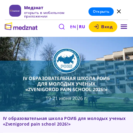
Медзнат
Открыть
открыть в мобильном
приложении
|
EN
RU
Вход
IV образовательная школа РОИБ для молодых ученых
«Zvenigorod pain school 2026!»