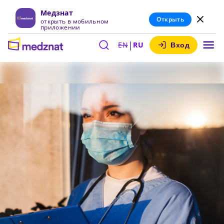
Медзнат
Открыть
открыть в мобильном
приложении
|
EN
RU
Вход