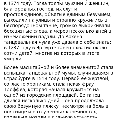
в 1374 году. Тогда толпы мужчин и женщин,
благородных господ, их слуг и
простолюдинов, объятые единым безумием,
выходили на улицы и странно кружились в
беспорядочном танце, громко выкрикивали
бессвязные слова, а через несколько дней в
изнеможении падали. До Аахена
танцевальная чума уже давала о себе знать:
в 1237 году в Эрфурте танец охватил около
сотни детей, многие из которых в итоге
умерли.
Более масштабной и более знаменитой стала
вспышка танцевальной чумы, случившаяся в
Страсбурге в 1518 году. Первой ее жертвой,
согласно хроникам, стала некая фрау
Троффеа, которая начала кружиться на
одной из городских площадей. Ее танец
длился несколько дней – она продолжала
свою безумную пляску, несмотря на боль в
пояснице и натруженных конечностях,
кровавые мозоли и сильную усталость.