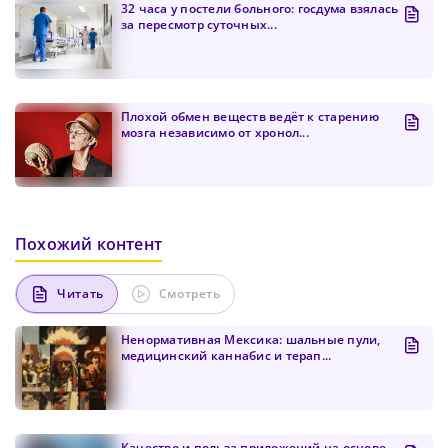
32 часа у постели больного: госдума взялась
за пересмотр суточных...
Плохой обмен веществ ведёт к старению
мозга независимо от хронол...
Похожий контент
Читать
Смотреть
Ненормативная Мексика: шальные пули,
медицинский каннабис и терап...
Качество и польза приложений на основе