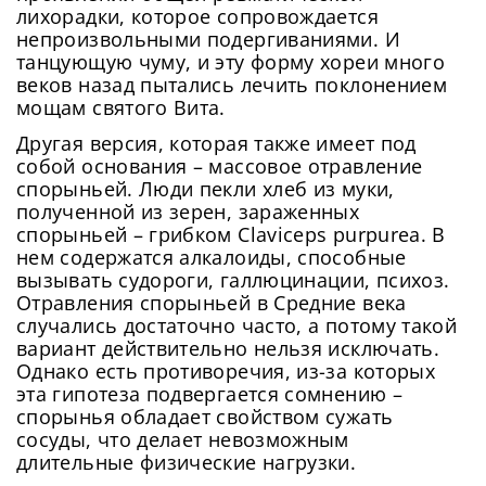
лихорадки, которое сопровождается
непроизвольными подергиваниями. И
танцующую чуму, и эту форму хореи много
веков назад пытались лечить поклонением
мощам святого Вита.
Другая версия, которая также имеет под
собой основания – массовое отравление
спорыньей. Люди пекли хлеб из муки,
полученной из зерен, зараженных
спорыньей – грибком Claviceps purpurea. В
нем содержатся алкалоиды, способные
вызывать судороги, галлюцинации, психоз.
Отравления спорыньей в Средние века
случались достаточно часто, а потому такой
вариант действительно нельзя исключать.
Однако есть противоречия, из-за которых
эта гипотеза подвергается сомнению –
спорынья обладает свойством сужать
сосуды, что делает невозможным
длительные физические нагрузки.
Сменить пароль!