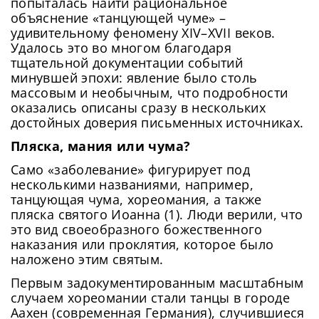
попыталась найти рациональное
объяснение «танцующей чуме» –
удивительному феномену XIV–XVII веков.
Удалось это во многом благодаря
тщательной документации событий
минувшей эпохи: явление было столь
массовым и необычным, что подробности
оказались описаны сразу в нескольких
достойных доверия письменных источниках.
Пляска, мания или чума?
Само «заболевание» фигурирует под
несколькими названиями, например,
танцующая чума, хореомания, а также
пляска святого Иоанна (1). Люди верили, что
это вид своеобразного божественного
наказания или проклятия, которое было
наложено этим святым.
Первым задокументированным масштабным
случаем хореомании стали танцы в городе
Аахен (современная Германия), случившиеся