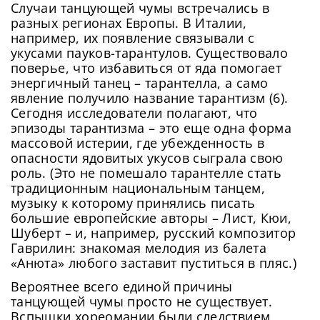
Случаи танцующей чумы встречались в
разных регионах Европы. В Италии,
например, их появление связывали с
укусами пауков-тарантулов. Существовало
поверье, что избавиться от яда помогает
энергичный танец – тарантелла, а само
явление получило название тарантизм (6).
Сегодня исследователи полагают, что
Сейчас скорость вашего интернета
эпизоды тарантизма – это еще одна форма
Сменить пароль!
массовой истерии, где убежденность в
невысокая, из-за чего могут возникнуть
Нажимая на кнопку «Продолжить», а также при
опасности ядовитых укусов сыграла свою
регистрации и входе через аккаунты сторонних
Новый Пароль
*
сложности при использовании нашего
сервисов, Вы принимаете условия
Пользовательского
роль. (Это не помешало тарантелле стать
сайта. Чтобы обеспечить более
Соглашения
, в том числе касающееся обработки
традиционным национальным танцем,
Ваших персональных данных. Подробнее об
стабильную работу, подключитесь к
музыку к которому принялись писать
обработке данных в
Политике
.
Придумайте пароль
быстрому соединению.
большие европейские авторы – Лист, Кюи,
Как минимум одна заглавная буква, одна
Отправить
Шуберт – и, например, русский композитор
цифра и один специальный символ
Гаврилин: знакомая мелодия из балета
Продолжить просмотр
Как минимум одна строчная латинская буква
«Анюта» любого заставит пуститься в пляс.)
Пароль должен содержать от 8 до 12 символов
Вероятнее всего единой причины
танцующей чумы просто не существует.
Подтвердите Пароль
*
Вспышки хореомании были следствием