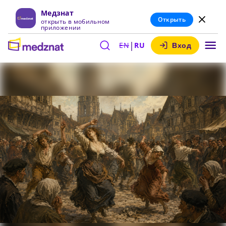
Медзнат
Открыть
открыть в мобильном
приложении
|
EN
RU
Вход