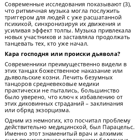
Современные исследования показывают (3),
что ритмичная музыка могла послужить
триггером для людей с уже расшатанной
психикой, синхронизируя их движения и
усиливая эффект толпы. Музыка привлекала
новых участников и заставляла продолжать
танцевать тех, кто уже начал.
Кара господня или происки дьявола?
Современники преимущественно видели в
этих танцах божественное наказание или
дьявольские козни. Лечить безумных
танцоров средневековые медики
практически не пытались, большинство
было уверено, что ключ к избавлению от
этих диковинных страданий – заклинания
или обряд экзорцизма.
Одним из немногих, кто посчитал проблему
действительно медицинской, был Парацельс.
Именно этот знаменитый врач и алхимик
счел происходящее отражением болезни и