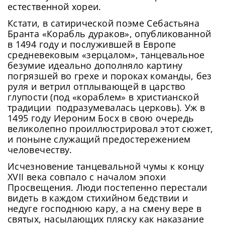
естественной хореи.
Кстати, в сатирической поэме Себастьяна
Бранта «Корабль дураков», опубликованной
в 1494 году и послужившей в Европе
средневековым «зерцалом», танцевальное
безумие идеально дополняло картину
погрязшей во грехе и пороках команды, без
руля и ветрил отплывающей в царство
глупости (под «кораблем» в христианской
традиции подразумевалась церковь). Уж в
1495 году Иероним Босх в свою очередь
великолепно проиллюстрировал этот сюжет,
и поныне служащий предостережением
человечеству.
Исчезновение танцевальной чумы к концу
XVII века совпало с началом эпохи
Просвещения. Люди постепенно перестали
видеть в каждом стихийном бедствии и
недуге господнюю кару, а на смену вере в
святых, насылающих пляску как наказание