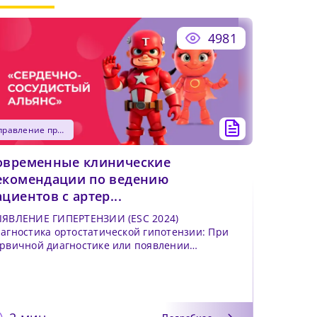
4981
управление практикой
овременные клинические
екомендации по ведению
ациентов с артер...
ЯВЛЕНИЕ ГИПЕРТЕНЗИИ (ESC 2024)
агностика ортостатической гипотензии: При
рвичной диагностике или появлении
мптомов АГ рекомендуется про...
чего
 и
его
бнее