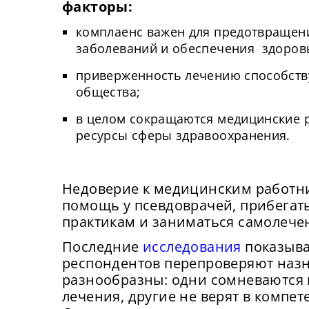
факторы:
комплаенс важен для предотвращен
заболеваний и обеспечения здоровь
приверженность лечению способств
общества;
в целом сокращаются медицинские р
ресурсы сферы здравоохранения.
Недоверие к медицинским работн
помощь у псевдоврачей, прибегат
практикам и заниматься самолече
Последние
исследования
показыва
респондентов перепроверяют наз
Сейча
На
разнообразны: одни сомневаются 
могу
вх
Сме
лечения, другие не верят в компет
у
сайта
ка