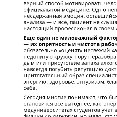
верный способ мотивировать чело
официальной медицине. Одно неп
несдержанная эмоция, оставшийся
анализа — и всё, пациент не слуша
настоящий профессионал в своем 
Еще один не маловажный факто
— их опрятность и чистота рабоч
обязательно «оценят» несвежий ха
недопитую кружку, гору неразобр
дым или присутствие запаха алког
навсегда погубить репутацию докто
Притягательный образ специалист
энергию, здоровье, энтузиазм, бл
себе.
Сегодня многие понимают, что б
становится все выгоднее, как энер
медуниверситетах студентов учат
физики до хирургии, но мало, кто 