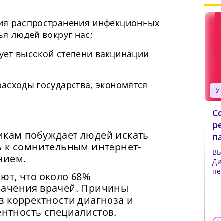
ия распространения инфекционных
я людей вокруг нас;
ует высокой степени вакцинации
Сменить пароль!
асходы государства, экономятся
С
р
икам побуждает людей искать
п
ь к сомнительным интернет-
ВЫ
нием.
Ди
пе
ют, что около 68%
си
начения врачей. Причины
с скорость вашего интернета невысокая, из-за 
жимая на кнопку «Продолжить», а также при регистрации
в корректности диагноза и
т возникнуть сложности при использовании наш
оде через аккаунты сторонних сервисов, Вы принимаете
нить пароль!
ентность специалистов.
словия
Пользовательского Соглашения
, в том числе
. Чтобы обеспечить более стабильную работу,
сающееся обработки Ваших персональных данных. Подро