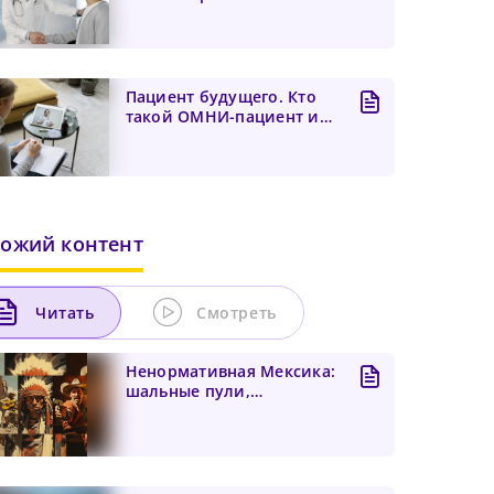
персонализированный
подход дл...
Пациент будущего. Кто
такой ОМНИ-пациент или
как эффективно испол...
ожий контент
Читать
Смотреть
Ненормативная Мексика:
шальные пули,
медицинский каннабис и
терап...