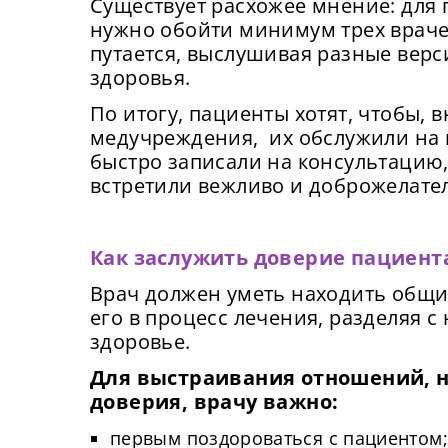
Существует расхожее мнение: для 
подк
Нов
об
нужно обойти минимум трех враче
путается, выслушивая разные верс
От
здоровья.
Прид
К
По итогу, пациенты хотят, чтобы, 
с
медучреждения, их обслужили на 
К
быстро записали на консультацию
П
встретили вежливо и доброжелате
Подт
Как заслужить доверие пациент
Врач должен уметь находить общий
его в процесс лечения, разделяя с
здоровье.
Для выстраивания отношений, 
доверия, врачу важно:
первым поздороваться с пациентом;