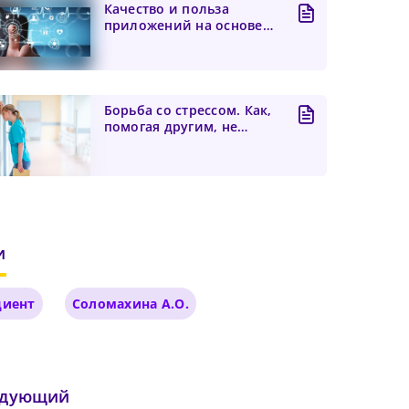
Качество и польза
приложений на основе
искусственного
интеллекта...
Борьба со стрессом. Как,
помогая другим, не
забыть о себе?
и
циент
Соломахина А.О.
едующий