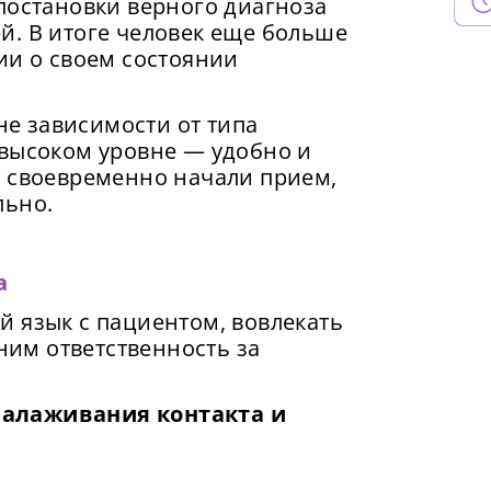
постановки верного диагноза
лючитесь к быстрому соединению.
ый Пароль
*
 обработке данных в
Политике
.
й. В итоге человек еще больше
ии о своем состоянии
править
Продолжить просмотр
умайте пароль
ак минимум одна заглавная буква, одна цифра и один спец
вне зависимости от типа
имвол
высоком уровне — удобно и
ак минимум одна строчная латинская буква
, своевременно начали прием,
ароль должен содержать от 8 до 12 символов
льно.
вердите Пароль
*
а
 язык с пациентом, вовлекать
 ним ответственность за
налаживания контакта и