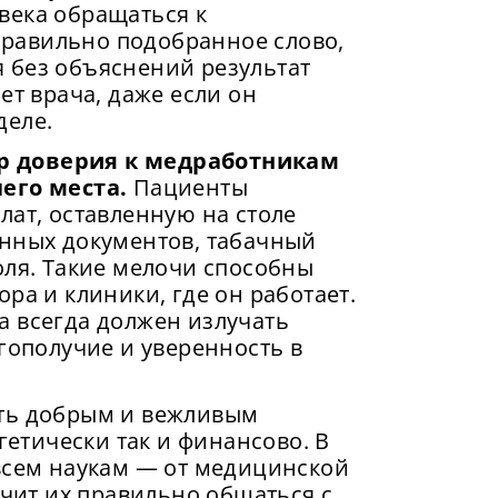
века обращаться к
равильно подобранное слово,
 без объяснений результат
ет врача, даже если он
деле.
р доверия к медработникам
его места.
Пациенты
лат, оставленную на столе
анных документов, табачный
оля. Такие мелочи способны
ра и клиники, где он работает.
а всегда должен излучать
агополучие и уверенность в
ыть добрым и вежливым
гетически так и финансово. В
 всем наукам — от медицинской
учит их правильно общаться с