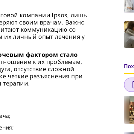
говой компании Ipsos, лишь
веряют своим врачам. Важно
считают коммуникацию со
м их личный опыт лечения у
ючевым фактором стало
тношение к их проблемам,
Пох
уга, отсутствие сложной
же четкие разъяснения при
 терапии.
ача;
ения;