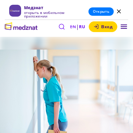
Медзнат
Открыть
открыть в мобильном
приложении
|
EN
RU
Вход