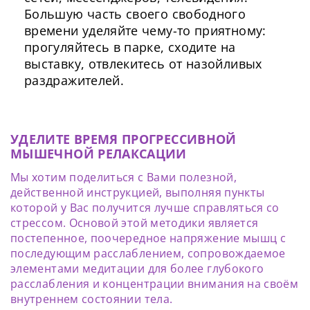
Большую часть своего свободного
времени уделяйте чему-то приятному:
прогуляйтесь в парке, сходите на
выставку, отвлекитесь от назойливых
раздражителей.
УДЕЛИТЕ ВРЕМЯ ПРОГРЕССИВНОЙ
МЫШЕЧНОЙ РЕЛАКСАЦИИ
Сменить пароль!
Мы хотим поделиться с Вами полезной,
действенной инструкцией, выполняя пункты
которой у Вас получится лучше справляться со
стрессом. Основой этой методики является
постепенное, поочередное напряжение мышц с
последующим расслаблением, сопровождаемое
элементами медитации для более глубокого
Сейчас скорость вашего интернета
расслабления и концентрации внимания на своём
Сменить пароль!
невысокая, из-за чего могут возникнуть
внутреннем состоянии тела.
Нажимая на кнопку «Продолжить», а также при
регистрации и входе через аккаунты сторонних
Новый Пароль
*