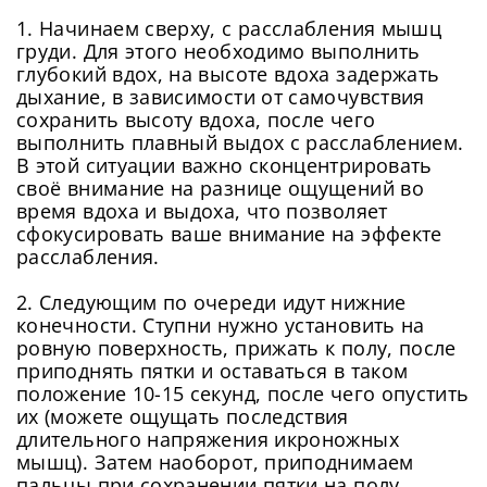
сложности при использовании нашего
сервисов, Вы принимаете условия
Пользовательского
1. Начинаем сверху, с расслабления мышц
сайта. Чтобы обеспечить более
Соглашения
, в том числе касающееся обработки
груди. Для этого необходимо выполнить
Ваших персональных данных. Подробнее об
стабильную работу, подключитесь к
обработке данных в
Политике
.
глубокий вдох, на высоте вдоха задержать
Придумайте пароль
быстрому соединению.
дыхание, в зависимости от самочувствия
Как минимум одна заглавная буква, одна
Отправить
сохранить высоту вдоха, после чего
цифра и один специальный символ
Продолжить просмотр
выполнить плавный выдох с расслаблением.
Как минимум одна строчная латинская буква
В этой ситуации важно сконцентрировать
Пароль должен содержать от 8 до 12 символов
своё внимание на разнице ощущений во
время вдоха и выдоха, что позволяет
сфокусировать ваше внимание на эффекте
Подтвердите Пароль
*
расслабления.
2. Следующим по очереди идут нижние
конечности. Ступни нужно установить на
ровную поверхность, прижать к полу, после
приподнять пятки и оставаться в таком
положение 10-15 секунд, после чего опустить
их (можете ощущать последствия
длительного напряжения икроножных
мышц). Затем наоборот, приподнимаем
пальцы при сохранении пятки на полу.