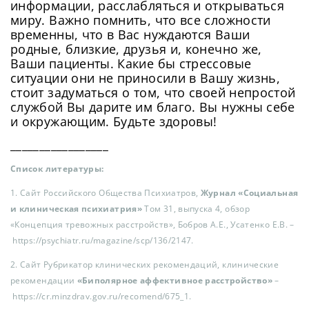
информации, расслабляться и открываться
миру. Важно помнить, что все сложности
временны, что в Вас нуждаются Ваши
родные, близкие, друзья и, конечно же,
Ваши пациенты. Какие бы стрессовые
ситуации они не приносили в Вашу жизнь,
стоит задуматься о том, что своей непростой
службой Вы дарите им благо. Вы нужны себе
и окружающим. Будьте здоровы!
_________________
Список литературы:
1. Сайт Российского Общества Психиатров,
Журнал «Социальная
и клиническая психиатрия»
Том 31, выпуска 4, обзор
«Концепция тревожных расстройств», Бобров А.Е., Усатенко Е.В. –
https://psychiatr.ru/magazine/scp/136/2147.
2. Сайт Рубрикатор клинических рекомендаций, клинические
рекомендации
«Биполярное аффективное расстройство»
–
https://cr.minzdrav.gov.ru/recomend/675_1.