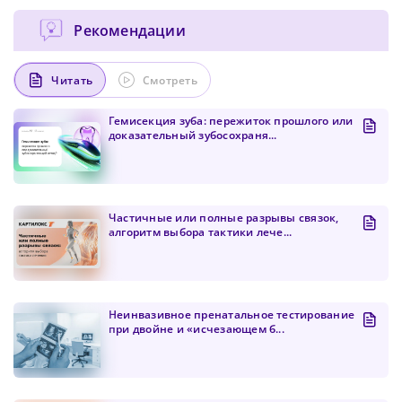
Рекомендации
Читать
Смотреть
Гемисекция зуба: пережиток прошлого или
доказательный зубосохраня...
Частичные или полные разрывы связок,
алгоритм выбора тактики лече...
Неинвазивное пренатальное тестирование
при двойне и «исчезающем б...
Сменить пароль!