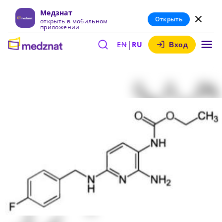
Медзнат
Открыть
открыть в мобильном
приложении
|
EN
RU
Вход